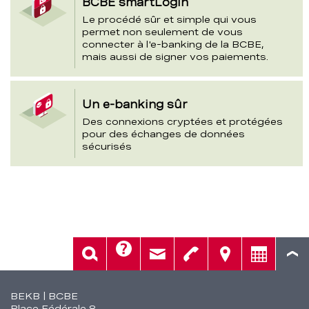
BCBE smartLogin
Le procédé sûr et simple qui vous
permet non seulement de vous
connecter à l'e-banking de la BCBE,
mais aussi de signer vos paiements.
Un e-banking sûr
Des connexions cryptées et protégées
pour des échanges de données
sécurisés
Aide
Rech.
Contact
Tél.
Sièges
Conseil
Fusszeile
BEKB | BCBE
Place Fédérale 8