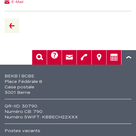
E-Mail
retour
Aide
Rech.
Contact
Tél.
Sièges
Conseil
Fusszeile
BEKB | BCBE
Place Fédérale 8
Case postale
3001 Berne
QR-IID: 30790
Numéro CB: 790
Numéro SWIFT: KBBECH22XXX
Postes vacants