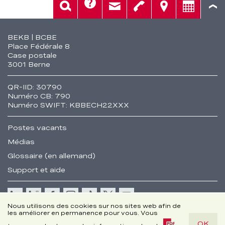
Aide
Rech.
Contact
Tél.
Sièges
Conseil
Fusszeile
BEKB | BCBE
Place Fédérale 8
Case postale
3001 Berne
QR-IID: 30790
Numéro CB: 790
Numéro SWIFT: KBBECH22XXX
Postes vacants
Médias
Glossaire (en allemand)
Support et aide
Cookie
Nous utilisons des cookies sur nos sites web afin de
les améliorer en permanence pour vous. Vous
Remarques juridiques
OK