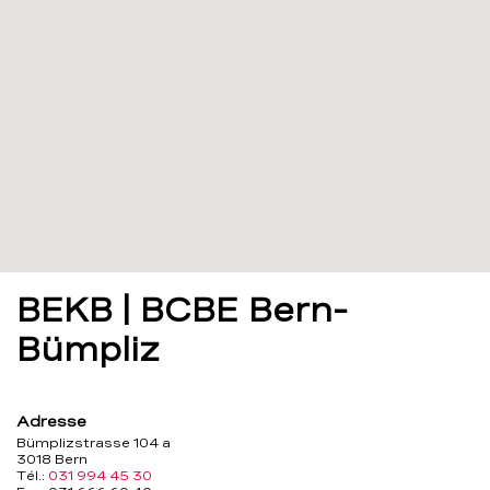
BEKB | BCBE Bern-
Bümpliz
Adresse
Bümplizstrasse 104 a
3018 Bern
Tél.:
031 994 45 30