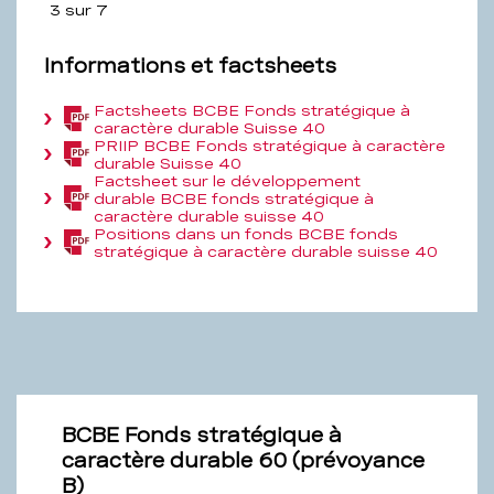
3 sur 7
Informations et factsheets
Factsheets BCBE Fonds stratégique à
(PDF,
caractère durable Suisse 40
535,9
PRIIP BCBE Fonds stratégique à caractère
KB)
(PDF,
durable Suisse 40
161,7
Factsheet sur le développement
KB)
durable BCBE fonds stratégique à
(PDF,
caractère durable suisse 40
193,9
Positions dans un fonds BCBE fonds
KB)
(PDF,
stratégique à caractère durable suisse 40
67,3
KB)
BCBE Fonds stratégique à
caractère durable 60 (prévoyance
B)