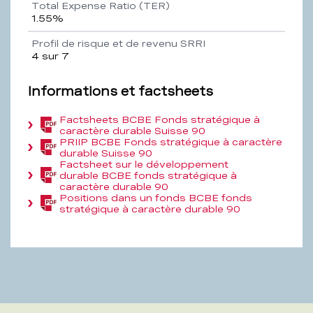
Total Expense Ratio (TER)
1.55%
Profil de risque et de revenu SRRI
4 sur 7
Informations et factsheets
Factsheets BCBE Fonds stratégique à
(PDF,
caractère durable Suisse 90
548
PRIIP BCBE Fonds stratégique à caractère
KB)
(PDF,
durable Suisse 90
161,7
Factsheet sur le développement
KB)
durable BCBE fonds stratégique à
(PDF,
caractère durable 90
193,9
Positions dans un fonds BCBE fonds
KB)
(PDF,
stratégique à caractère durable 90
63,8
KB)