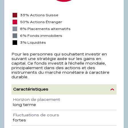
33% Actions Suisse
50% Actions Étranger
8% Placements alternatifs
6% Fonds immobiliers
3% Liquidités
Pour les personnes qui souhaitent investir en
suivant une stratégie axée sur les gains en
capital. Ce fonds investit à l’échelle mondiale,
principalement dans des actions et des
instruments du marché monétaire à caractère
durable.
Caractéristiques
Propriété
Description
Horizon de placement
long terme
Fluctuations de cours
fortes