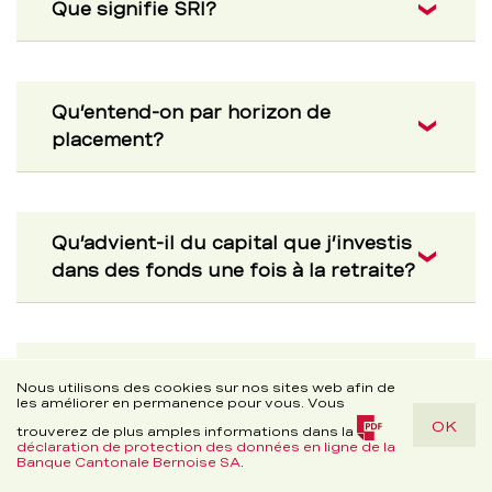
Que signifie SRI?
Qu’entend-on par horizon de
placement?
Qu’advient-il du capital que j’investis
dans des fonds une fois à la retraite?
Puis-je avoir plusieurs dépôts ou
Cookie
Nous utilisons des cookies sur nos sites web afin de
comptes du pilier 3a?
les améliorer en permanence pour vous. Vous
OK
Disclaimer
trouverez de plus amples informations dans la
déclaration de protection des données en ligne de la
(PDF,
Banque Cantonale Bernoise SA
.
Aide
171,1
Rech.
Contact
Tél.
Sièges
Conseil