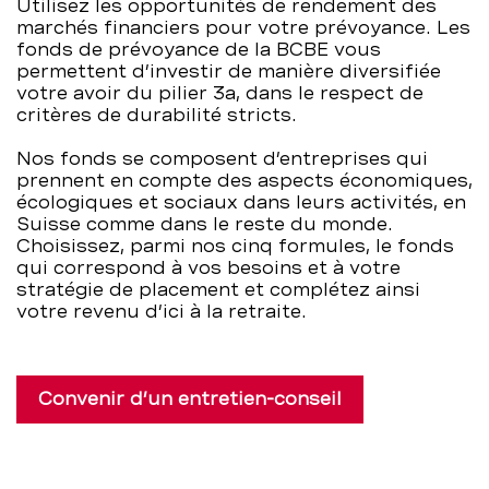
Utilisez les opportunités de rendement des
pilier
marchés financiers pour votre prévoyance. Les
fonds de prévoyance de la BCBE vous
permettent d’investir de manière diversifiée
3a
votre avoir du pilier 3a, dans le respect de
critères de durabilité stricts.
–
Nos fonds se composent d’entreprises qui
BCBE
prennent en compte des aspects économiques,
écologiques et sociaux dans leurs activités, en
Suisse comme dans le reste du monde.
Choisissez, parmi nos cinq formules, le fonds
qui correspond à vos besoins et à votre
stratégie de placement et complétez ainsi
votre revenu d’ici à la retraite.
Convenir d’un entretien-conseil