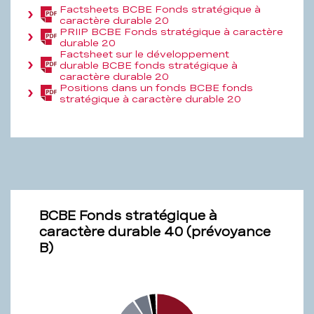
Factsheets BCBE Fonds stratégique à
(PDF,
caractère durable 20
547,3
PRIIP BCBE Fonds stratégique à caractère
KB)
(PDF,
durable 20
161,7
Factsheet sur le développement
KB)
durable BCBE fonds stratégique à
(PDF,
caractère durable 20
194,6
Positions dans un fonds BCBE fonds
KB)
(PDF,
stratégique à caractère durable 20
70,4
KB)
BCBE Fonds stratégique à
caractère durable 40 (prévoyance
B)