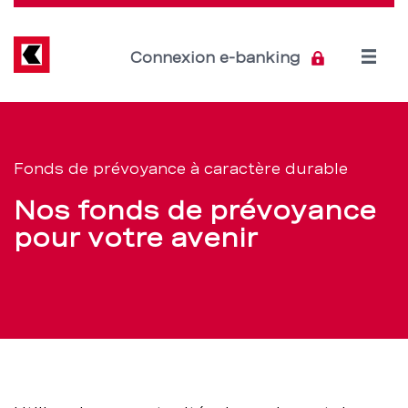
Direkt
zum
Inhalt
Open
Connexion e-banking
menu
Fonds
Section
de
de
Fonds de prévoyance à caractère durable
navigation
prévoyance:
Nos fonds de prévoyance
de
placez
pour votre avenir
service
votre
fortune
dans
un