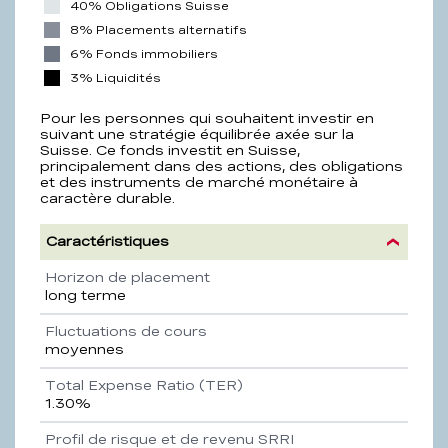
40% Obligations Suisse
8% Placements alternatifs
6% Fonds immobiliers
3% Liquidités
Pour les personnes qui souhaitent investir en
suivant une stratégie équilibrée axée sur la
Suisse. Ce fonds investit en Suisse,
principalement dans des actions, des obligations
et des instruments de marché monétaire à
caractère durable.
Caractéristiques
Propriété
Description
Horizon de placement
long terme
Fluctuations de cours
moyennes
Total Expense Ratio (TER)
1.30%
Profil de risque et de revenu SRRI