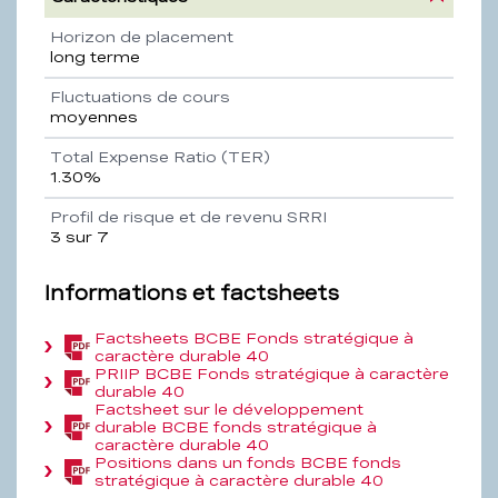
Propriété
Description
Horizon de placement
long terme
Fluctuations de cours
moyennes
Total Expense Ratio (TER)
1.30%
Profil de risque et de revenu SRRI
3 sur 7
Informations et factsheets
Factsheets BCBE Fonds stratégique à
(PDF,
caractère durable 40
547,1
PRIIP BCBE Fonds stratégique à caractère
KB)
(PDF,
durable 40
161,7
Factsheet sur le développement
KB)
durable BCBE fonds stratégique à
(PDF,
caractère durable 40
193,9
Positions dans un fonds BCBE fonds
KB)
(PDF,
stratégique à caractère durable 40
70,1