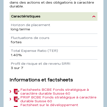
dans des actions et des obligations à caractère
durable.
Caractéristiques
Propriété
Description
Horizon de placement
long terme
Fluctuations de cours
fortes
Total Expense Ratio (TER)
1.40%
Profil de risque et de revenu SRRI
3 sur 7
Informations et factsheets
Factsheets BCBE Fonds stratégique à
(PDF,
caractère durable Suisse 60
547,8
PRIIP BCBE Fonds stratégique à caractère
KB)
(PDF,
durable Suisse 60
161,8
Factsheet sur le développement