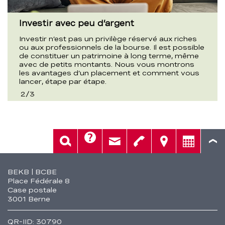
Investir avec peu d’argent
Investir n’est pas un privilège réservé aux riches
ou aux professionnels de la bourse. Il est possible
de constituer un patrimoine à long terme, même
avec de petits montants. Nous vous montrons
les avantages d’un placement et comment vous
lancer, étape par étape.
2
/
3
Aide
Rech.
Contact
Tél.
Sièges
Conseil
Fusszeile
BEKB | BCBE
Place Fédérale 8
Case postale
3001 Berne
QR-IID: 30790