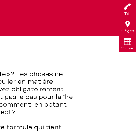
Tél.
Sièges
Conseil
tte»? Les choses ne
culier en matière
vez obligatoirement
t pas le cas pour la 1re
r comment: en optant
rect?
e formule qui tient