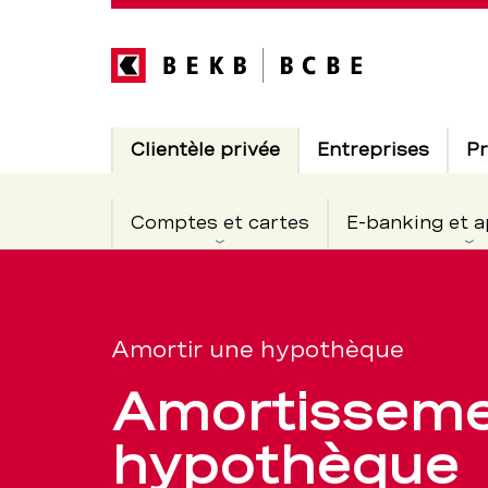
Direkt
zum
Inhalt
Hauptnavigation
Actif
Clientèle privée
Entreprises
Pr
Comptes et cartes
E-banking et a
Amortisse
Section
de
d’une
Amortir une hypothèque
navigation
Amortisseme
de
hypothèque
hypothèque
service