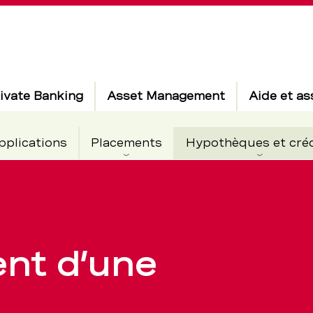
ivate Banking
Asset Management
Aide et as
pplications
Placements
Hypothèques et cré
ment
nt d’une
: