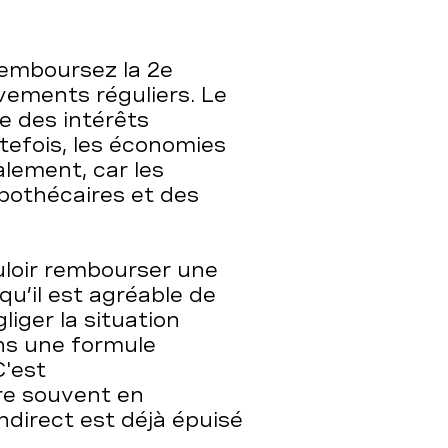
 remboursez
la 2
e
ements réguliers. Le
e des intérêts
efois, les économies
alement, car les
pothécaires et des
ouloir rembourser une
qu’il est agréable de
liger la situation
ns une formule
C'est
re souvent en
ndirect est déjà épuisé