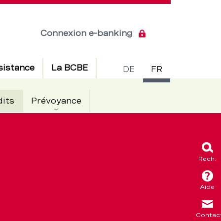
Connexion e-banking
Commuta
sistance
La BCBE
DE
FR
de
Actif
dits
Prévoyance
langue
Rech.
Aide
Contac