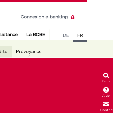
Connexion e-banking
Commuta
sistance
La BCBE
DE
FR
de
Actif
dits
Prévoyance
langue
Rech.
Aide
Contac