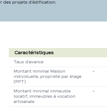
 des projets d'édification.
Crédit
de
Caractéristiques
construction
Propriété
Descript
Taux d’avance
Montant minimal Maison
-
individuelle, propriété par étage
(PPT)
Montant minimal immeuble
-
locatif, immeubles à vocation
artisanale