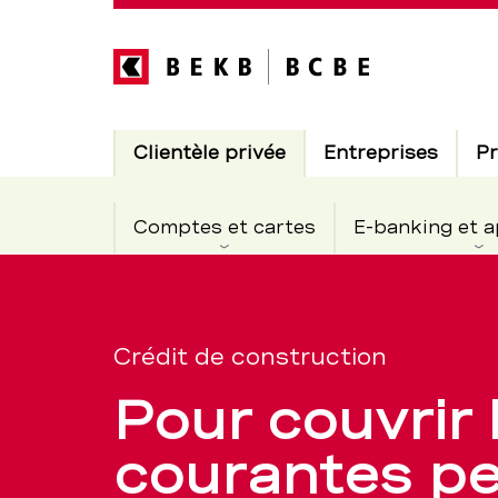
Direkt
zum
Inhalt
Hauptnavigation
Actif
Clientèle privée
Entreprises
Pr
Comptes et cartes
E-banking et a
Crédit
Section
de
de
Crédit de construction
navigation
Pour couvrir
de
constructi
courantes pe
service