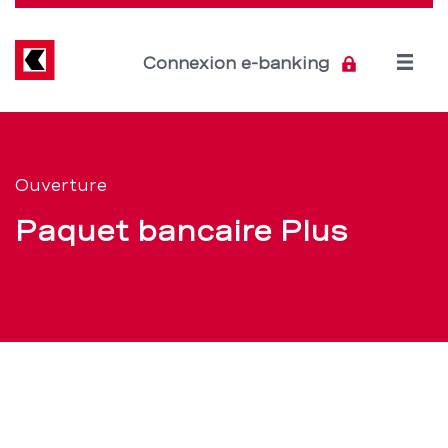
Direkt
zum
Inhalt
Open
Connexion e-banking
menu
Ouverture
Section
de
simple
Ouverture
navigation
ou
Paquet bancaire Plus
de
Duo
service
Plus
–
BCBE