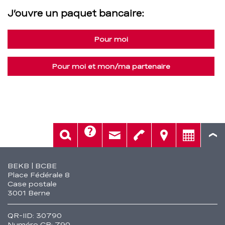
J’ouvre un paquet bancaire:
Pour moi
Pour moi et mon/ma partenaire
Aide
Rech.
Contact
Tél.
Sièges
Conseil
Fusszeile
BEKB | BCBE
Place Fédérale 8
Case postale
3001 Berne
QR-IID: 30790
Numéro CB: 790