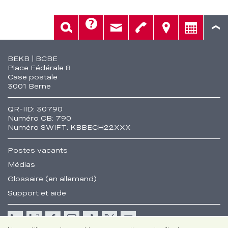
Aide
Rech.
Contact
Tél.
Sièges
Conseil
Fusszeile
BEKB | BCBE
Place Fédérale 8
Case postale
3001 Berne
QR-IID: 30790
Numéro CB: 790
Numéro SWIFT: KBBECH22XXX
Postes vacants
Médias
Glossaire (en allemand)
Support et aide