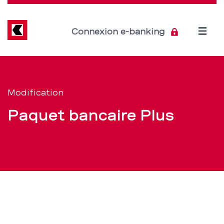
Direkt
zum
Inhalt
Open
Connexion e-banking
menu
Modification
Section
de
Plus
Modification
navigation
–
Paquet bancaire Plus
de
BCBE
service