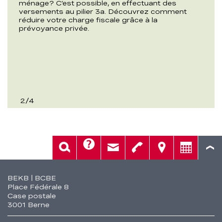
ménage? C’est possible, en effectuant des
versements au pilier 3a. Découvrez comment
réduire votre charge fiscale grâce à la
prévoyance privée.
2
/
4
Aide
Rech.
Contact
Tél.
Sièges
Conseil
Fusszeile
BEKB | BCBE
Place Fédérale 8
Case postale
3001 Berne