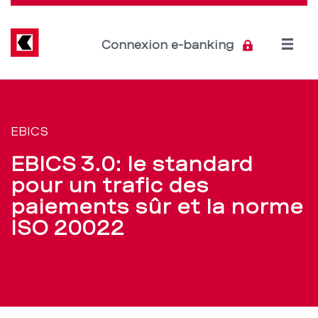
Direkt
zum
Inhalt
Open
Connexion e-banking
menu
EBICS
Section
de
3.0:
EBICS
navigation
un
EBICS 3.0: le standard
de
trafic
pour un trafic des
service
paiements sûr et la norme
des
ISO 20022
paiement
sûr
pour