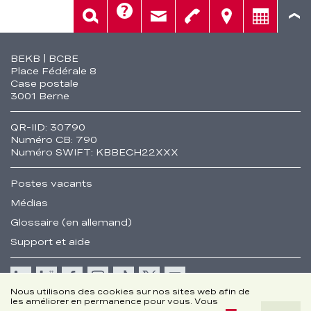
Aide
Rech.
Contact
Tél.
Sièges
Conseil
Fusszeile
BEKB | BCBE
Place Fédérale 8
Case postale
3001 Berne
QR-IID: 30790
Numéro CB: 790
Numéro SWIFT: KBBECH22XXX
Postes vacants
Médias
Glossaire (en allemand)
Support et aide
Cookie
Nous utilisons des cookies sur nos sites web afin de
les améliorer en permanence pour vous. Vous
Remarques juridiques