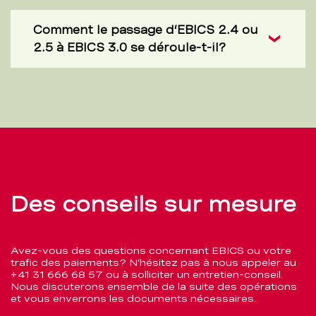
Comment le passage d’EBICS 2.4 ou
2.5 à EBICS 3.0 se déroule-t-il?
Des conseils sur mesure
Avez-vous des questions concernant EBICS ou votre
trafic des paiements? N’hésitez pas à nous appeler au
+41 31 666 68 57
ou à solliciter un entretien-conseil.
Nous discuterons ensemble de la suite des opérations
et vous enverrons les documents nécessaires.