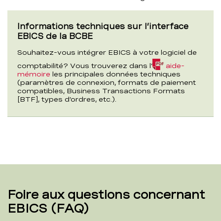
Informations techniques sur l’interface
EBICS de la BCBE
Souhaitez-vous intégrer EBICS à votre logiciel de
comptabilité? Vous trouverez dans l’
aide-
(PDF,
mémoire
les principales données techniques
57,1
(paramètres de connexion, formats de paiement
KB)
compatibles, Business Transactions Formats
[BTF], types d’ordres, etc.).
Foire aux questions concernant
EBICS (FAQ)