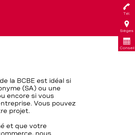
Tél.
Sièges
Conseil
e la BCBE est idéal si
nonyme (SA) ou une
 ou encore si vous
entreprise. Vous pouvez
re projet.
é et que votre
u commerce, nous