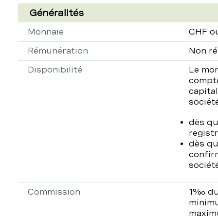
de
Généralités
consignation
Propriété
Descript
Monnaie
CHF o
de
Rémunération
Non r
capital
Disponibilité
Le mon
compte
capital
sociét
dès qu’
regist
dès qu
confir
société
Commission
1‰ du 
minimu
maxim