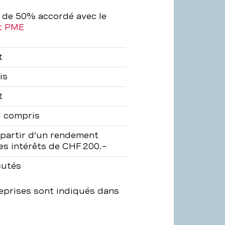
 de 50% accordé avec le
t PME
t
is
t
 compris
partir d’un rendement
es intérêts de CHF 200.–
cutés
eprises sont indiqués dans