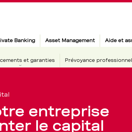
ivate Banking
Asset Management
Aide et as
cements et garanties
Prévoyance professionnel
tal
tre entreprise
on
ter le capital