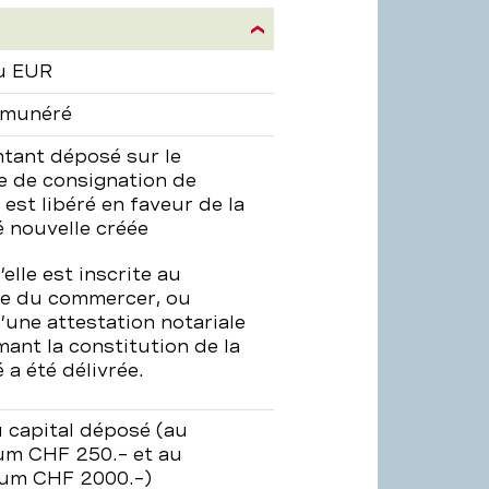
ion
u EUR
émunéré
tant déposé sur le
 de consignation de
 est libéré en faveur de la
é nouvelle créée
elle est inscrite au
re du commercer, ou
’une attestation notariale
mant la constitution de la
 a été délivrée.
capital déposé (au
m CHF 250.– et au
um CHF 2000.–)