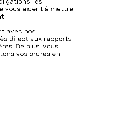
bligations:
les
e vous aident à mettre
t.
ct avec nos
cès direct aux rapports
res. De plus, vous
t
ons vos ordre
s
en