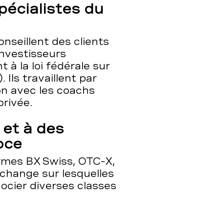
pécialistes du
nseillent des clients
investisseurs
à la loi fédérale sur
 Ils travaillent par
ion avec les coachs
privée.
 et à des
oce
rmes BX Swiss, OTC-X,
xchange sur lesquelles
cier diverses classes