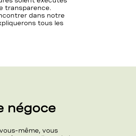
rdres soient exécutés
te transparence.
encontrer dans notre
xpliquerons tous les
e négoce
t vous-même, vous