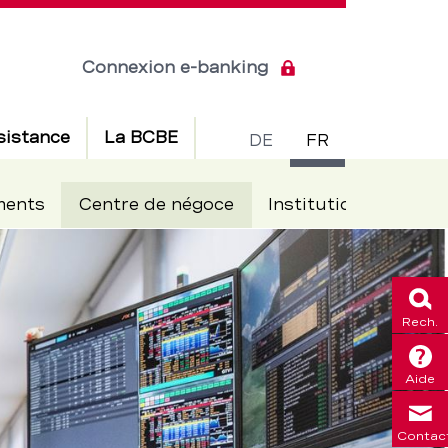
Connexion e-banking
Commuta
sistance
La BCBE
DE
FR
de
ments
Centre de négoce
Institutionnels
langue
Rech.
Aide
Contac