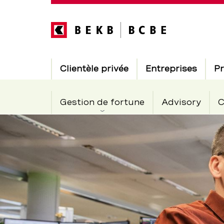
Direkt
zum
Inhalt
Hauptnavigation
Clientèle privée
Entreprises
Pr
Gestion de fortune
Advisory
C
Centre
Section
de
de
navigation
de
négoce
service