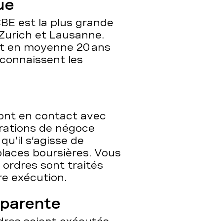
ue
BE est la plus grande
 Zurich et Lausanne.
ent en moyenne 20 ans
 connaissent les
ont en contact avec
érations de négoce
qu’il s’agisse de
places boursières. Vous
 ordres sont traités
ure exécution.
sparente