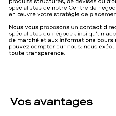
produits structurés, de devises ou
d’o
spécialistes de notre Centre de négoc
en œuvre votre stratégie de placemen
Nous vous proposons
un contact dire
spécialistes du négoce ainsi qu’un ac
de marché et
aux
informations boursiè
pouvez compter sur
nous:
nous
exécu
toute
transparen
c
e.
els
Vos avantages