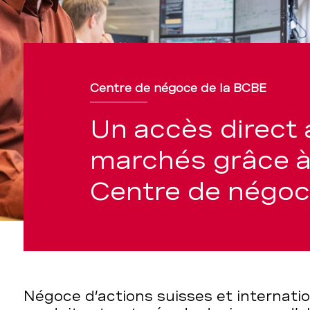
Centre de négoce de la BCBE
Un accès direct 
marchés grâce à
Centre de négo
Négoce d’actions suisses et internatio