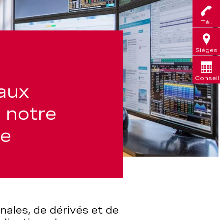
Tél.
Sièges
Conseil
aux
 notre
ce
nales, de dérivés et
de