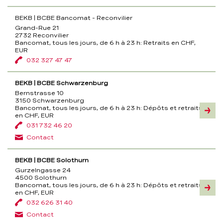
BEKB | BCBE Bancomat - Reconvilier
Grand-Rue 21
2732 Reconvilier
Bancomat, tous les jours, de 6 h à 23 h:
Retraits en CHF,
EUR
032 327 47 47
BEKB | BCBE Schwarzenburg
Bernstrasse 10
3150 Schwarzenburg
Bancomat, tous les jours, de 6 h à 23 h:
Dépôts et retraits
Inform
en CHF, EUR
031 732 46 20
Contact
BEKB | BCBE Solothurn
Gurzelngasse 24
4500 Solothurn
Bancomat, tous les jours, de 6 h à 23 h:
Dépôts et retraits
Inform
en CHF, EUR
032 626 31 40
Contact