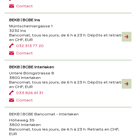
Contact
BEKB | BCBE Ins
Müntschemiergasse 1
3232 Ins
Bancomat, tous les jours, de 6 h à 23 h:
Dépôts et retraits
Inform
en CHF, EUR
032 313 77 20
Contact
BEKB | BCBE Interlaken
Untere Bönigstrasse 8
3800 Interlaken
Bancomat, tous les jours, de 6 h à 23 h:
Dépôts et retraits
Inform
en CHF, EUR
033 826 61 31
Contact
BEKB | BCBE Bancomat - Interlaken
Höheweg 35
3800 Interlaken
Bancomat, tous les jours, de 6 h à 23 h:
Retraits en CHF,
EUR