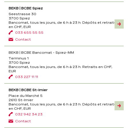
BEKB | BCBE Spiez
Seestrasse 30
3700 Spiez
Bancomat, tous les jours, de 6 h à 23 h:
Dépôts et retraits
Inform
en CHF, EUR
033 655 55 55
Contact
BEKB | BCBE Bancomat - Spiez-MM
Terminus 1
3700 Spiez
Bancomat, tous les jours, de 6 h à 23 h:
Retraits en CHF,
EUR
033 227 11 11
BEKB | BCBE St-Imier
Place du Marché 5
2610 St-Imier
Bancomat, tous les jours, de 6 h à 23 h:
Dépôts et retraits
Inform
en CHF, EUR
032 942 34 23
Contact