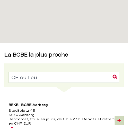
La BCBE la plus proche
Dém
CP ou lieu
Siège
Adresse
Bancomat,
Téléphone
Contact
Information
tous
BEKB | BCBE Aarberg
les
Stadtplatz 45
jours,
3270 Aarberg
de
Bancomat, tous les jours, de 6 h à 23 h:
Dépôts et retraits
6
Inform
en CHF, EUR
h