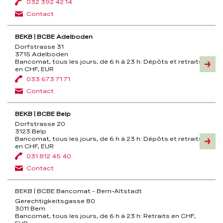
032 392 42 14
à
23
Contact
h
BEKB | BCBE Adelboden
Dorfstrasse 31
3715 Adelboden
Bancomat, tous les jours, de 6 h à 23 h:
Dépôts et retraits
Inform
en CHF, EUR
033 673 71 71
Contact
BEKB | BCBE Belp
Dorfstrasse 20
3123 Belp
Bancomat, tous les jours, de 6 h à 23 h:
Dépôts et retraits
Inform
en CHF, EUR
031 812 45 40
Contact
BEKB | BCBE Bancomat - Bern-Altstadt
Gerechtigkeitsgasse 80
3011 Bern
Bancomat, tous les jours, de 6 h à 23 h:
Retraits en CHF,