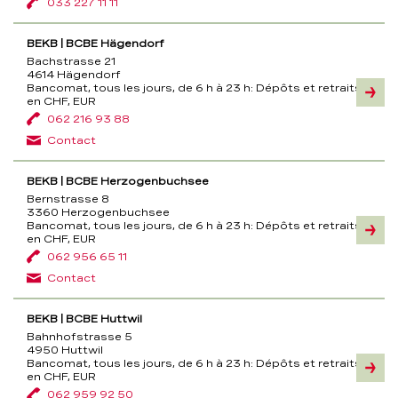
033 227 11 11
BEKB | BCBE Hägendorf
Bachstrasse 21
4614 Hägendorf
Bancomat, tous les jours, de 6 h à 23 h:
Dépôts et retraits
Inform
en CHF, EUR
062 216 93 88
Contact
BEKB | BCBE Herzogenbuchsee
Bernstrasse 8
3360 Herzogenbuchsee
Bancomat, tous les jours, de 6 h à 23 h:
Dépôts et retraits
Inform
en CHF, EUR
062 956 65 11
Contact
BEKB | BCBE Huttwil
Bahnhofstrasse 5
4950 Huttwil
Bancomat, tous les jours, de 6 h à 23 h:
Dépôts et retraits
Inform
en CHF, EUR
062 959 92 50