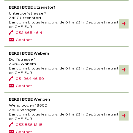
BEKB | BCBE Utzenstorf
Unterdorfstrasse 7
3427 Utzenstorf
Bancomat, tous les jours, de 6 h à 23 h:
Dépôts et retraits
Inform
en CHF, EUR
032 665 46 44
Contact
BEKB | BCBE Wabern
Dorfstrasse 1
3084 Wabern
Bancomat, tous les jours, de 6 h à 23 h:
Dépôts et retraits
Inform
en CHF, EUR
031 964 46 30
Contact
BEKB | BCBE Wengen
Wengiboden 1350D
3823 Wengen
Bancomat, tous les jours, de 6 h à 23 h:
Dépôts et retraits
Inform
en CHF, EUR
033 855 12 18
Contact