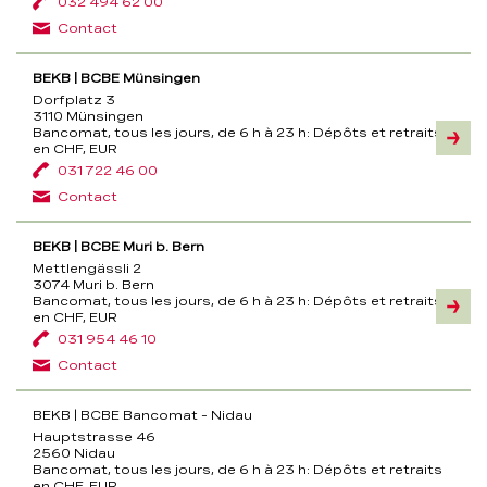
032 494 62 00
Contact
BEKB | BCBE Münsingen
Dorfplatz 3
3110 Münsingen
Bancomat, tous les jours, de 6 h à 23 h:
Dépôts et retraits
Inform
en CHF, EUR
031 722 46 00
Contact
BEKB | BCBE Muri b. Bern
Mettlengässli 2
3074 Muri b. Bern
Bancomat, tous les jours, de 6 h à 23 h:
Dépôts et retraits
Inform
en CHF, EUR
031 954 46 10
Contact
BEKB | BCBE Bancomat - Nidau
Hauptstrasse 46
2560 Nidau
Bancomat, tous les jours, de 6 h à 23 h:
Dépôts et retraits
en CHF, EUR