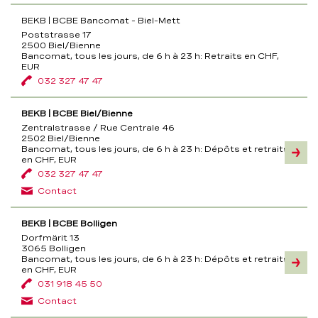
BEKB | BCBE Bancomat - Biel-Mett
Poststrasse 17
2500 Biel/Bienne
Bancomat, tous les jours, de 6 h à 23 h:
Retraits en CHF,
EUR
032 327 47 47
BEKB | BCBE Biel/Bienne
Zentralstrasse / Rue Centrale 46
2502 Biel/Bienne
Bancomat, tous les jours, de 6 h à 23 h:
Dépôts et retraits
Inform
en CHF, EUR
032 327 47 47
Contact
BEKB | BCBE Bolligen
Dorfmärit 13
3065 Bolligen
Bancomat, tous les jours, de 6 h à 23 h:
Dépôts et retraits
Inform
en CHF, EUR
031 918 45 50
Contact