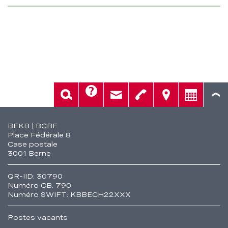
Aide
Rech.
Contact
Tél.
Sièges
Conseil
Fusszeile
BEKB | BCBE
Place Fédérale 8
Case postale
3001 Berne
QR-IID: 30790
Numéro CB: 790
Numéro SWIFT: KBBECH22XXX
Postes vacants