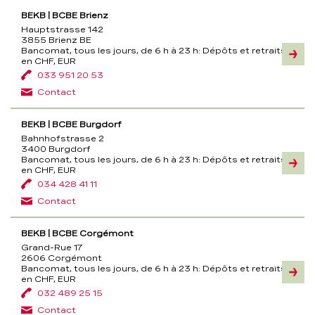
BEKB | BCBE Brienz
Hauptstrasse 142
3855 Brienz BE
Bancomat, tous les jours, de 6 h à 23 h:
Dépôts et retraits
Inform
en CHF, EUR
033 951 20 53
Contact
BEKB | BCBE Burgdorf
Bahnhofstrasse 2
3400 Burgdorf
Bancomat, tous les jours, de 6 h à 23 h:
Dépôts et retraits
Inform
en CHF, EUR
034 428 41 11
Contact
BEKB | BCBE Corgémont
Grand-Rue 17
2606 Corgémont
Bancomat, tous les jours, de 6 h à 23 h:
Dépôts et retraits
Inform
en CHF, EUR
032 489 25 15
Contact