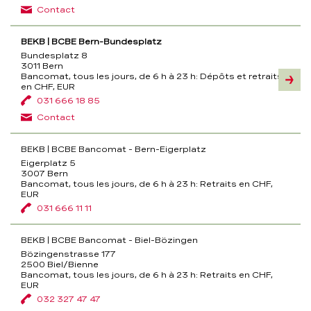
Contact
BEKB | BCBE Bern-Bundesplatz
Bundesplatz 8
3011 Bern
Bancomat, tous les jours, de 6 h à 23 h:
Dépôts et retraits
Inform
en CHF, EUR
031 666 18 85
Contact
BEKB | BCBE Bancomat - Bern-Eigerplatz
Eigerplatz 5
3007 Bern
Bancomat, tous les jours, de 6 h à 23 h:
Retraits en CHF,
EUR
031 666 11 11
BEKB | BCBE Bancomat - Biel-Bözingen
Bözingenstrasse 177
2500 Biel/Bienne
Bancomat, tous les jours, de 6 h à 23 h:
Retraits en CHF,
EUR
032 327 47 47