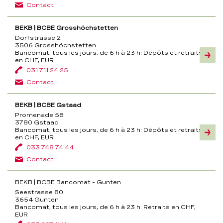
Contact
BEKB | BCBE Grosshöchstetten
Dorfstrasse 2
3506 Grosshöchstetten
Bancomat, tous les jours, de 6 h à 23 h:
Dépôts et retraits
Inform
en CHF, EUR
031 711 24 25
Contact
BEKB | BCBE Gstaad
Promenade 58
3780 Gstaad
Bancomat, tous les jours, de 6 h à 23 h:
Dépôts et retraits
Inform
en CHF, EUR
033 748 74 44
Contact
BEKB | BCBE Bancomat - Gunten
Seestrasse 80
3654 Gunten
Bancomat, tous les jours, de 6 h à 23 h:
Retraits en CHF,
EUR