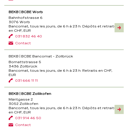
BEKB | BCBE Worb
Bahnhofstrasse 6
3076 Worb
Bancomat, tous les jours, de 6 h à 23 h:
Dépôts et retraits
Inform
en CHF, EUR
031 832 46 40
Contact
BEKB | BCBE Bancomat - Zollbrück
Bomattstrasse 5
3436 Zollbrück
Bancomat, tous les jours, de 6 h à 23 h:
Retraits en CHF,
EUR
031 666 11 11
BEKB | BCBE Zollikofen
Märitgasse 2
3052 Zollikofen
Bancomat, tous les jours, de 6 h à 23 h:
Dépôts et retraits
Inform
en CHF, EUR
031 914 46 50
Contact