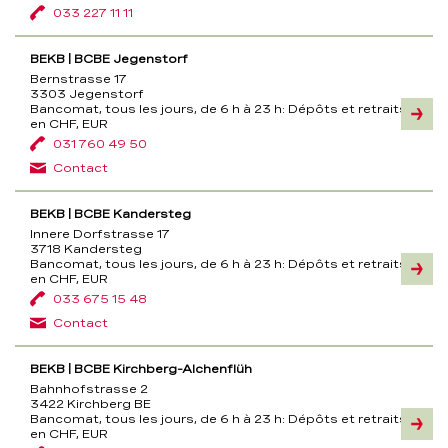
033 227 11 11
BEKB | BCBE Jegenstorf
Bernstrasse 17
3303 Jegenstorf
Bancomat, tous les jours, de 6 h à 23 h:
Dépôts et retraits
Inform
en CHF, EUR
031 760 49 50
Contact
BEKB | BCBE Kandersteg
Innere Dorfstrasse 17
3718 Kandersteg
Bancomat, tous les jours, de 6 h à 23 h:
Dépôts et retraits
Inform
en CHF, EUR
033 675 15 48
Contact
BEKB | BCBE Kirchberg-Alchenflüh
Bahnhofstrasse 2
3422 Kirchberg BE
Bancomat, tous les jours, de 6 h à 23 h:
Dépôts et retraits
Inform
en CHF, EUR