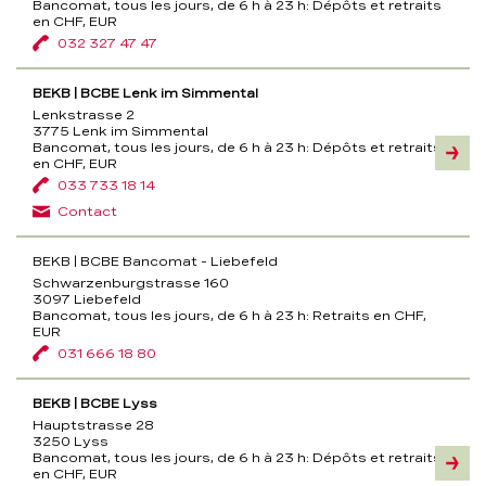
Bancomat, tous les jours, de 6 h à 23 h:
Dépôts et retraits
en CHF, EUR
032 327 47 47
BEKB | BCBE Lenk im Simmental
Lenkstrasse 2
3775 Lenk im Simmental
Bancomat, tous les jours, de 6 h à 23 h:
Dépôts et retraits
Inform
en CHF, EUR
033 733 18 14
Contact
BEKB | BCBE Bancomat - Liebefeld
Schwarzenburgstrasse 160
3097 Liebefeld
Bancomat, tous les jours, de 6 h à 23 h:
Retraits en CHF,
EUR
031 666 18 80
BEKB | BCBE Lyss
Hauptstrasse 28
3250 Lyss
Bancomat, tous les jours, de 6 h à 23 h:
Dépôts et retraits
Inform
en CHF, EUR