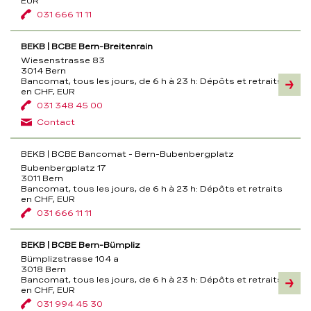
EUR
031 666 11 11
BEKB | BCBE Bern-Breitenrain
Wiesenstrasse 83
3014 Bern
Bancomat, tous les jours, de 6 h à 23 h:
Dépôts et retraits
Inform
en CHF, EUR
031 348 45 00
Contact
BEKB | BCBE Bancomat - Bern-Bubenbergplatz
Bubenbergplatz 17
3011 Bern
Bancomat, tous les jours, de 6 h à 23 h:
Dépôts et retraits
en CHF, EUR
031 666 11 11
BEKB | BCBE Bern-Bümpliz
Bümplizstrasse 104 a
3018 Bern
Bancomat, tous les jours, de 6 h à 23 h:
Dépôts et retraits
Inform
en CHF, EUR
031 994 45 30