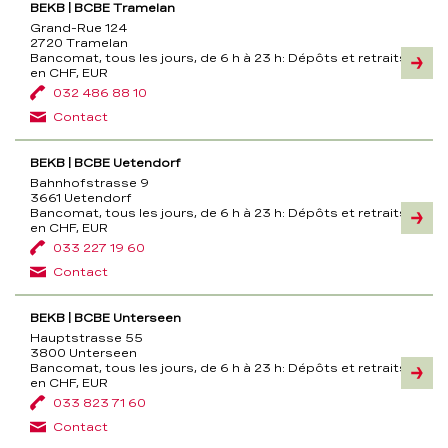
BEKB | BCBE Tramelan
Grand-Rue 124
2720 Tramelan
Bancomat, tous les jours, de 6 h à 23 h:
Dépôts et retraits
Inform
en CHF, EUR
032 486 88 10
Contact
BEKB | BCBE Uetendorf
Bahnhofstrasse 9
3661 Uetendorf
Bancomat, tous les jours, de 6 h à 23 h:
Dépôts et retraits
Inform
en CHF, EUR
033 227 19 60
Contact
BEKB | BCBE Unterseen
Hauptstrasse 55
3800 Unterseen
Bancomat, tous les jours, de 6 h à 23 h:
Dépôts et retraits
Inform
en CHF, EUR
033 823 71 60
Contact