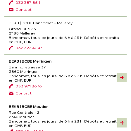
032 387 85 11
Contact
BEKB | BCBE Bancomat – Malleray
Grand-Rue 33
2735 Malleray
Bancomat, tous les jours, de 6 h à 23 h:
Dépôts et retraits
en CHF, EUR
032 327 47 47
BEKB | BCBE Meiringen
Bahnhofstrasse 37
3860 Meiringen
Bancomat, tous les jours, de 6 h à 23 h:
Dépôts et retraits
Inform
en CHF, EUR
033 971 36 16
Contact
BEKB | BCBE Moutier
Rue Centrale 42
2740 Moutier
Bancomat, tous les jours, de 6 h à 23 h:
Dépôts et retraits
Inform
en CHF, EUR