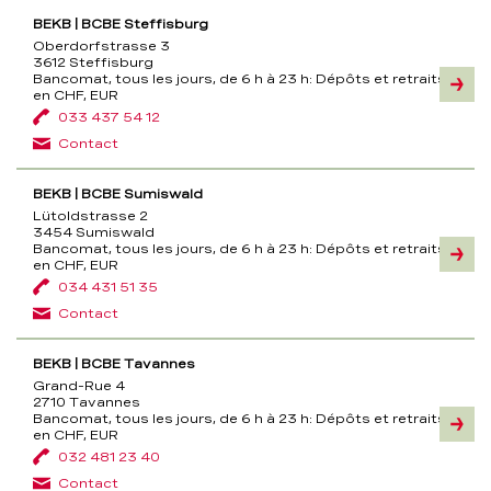
BEKB | BCBE Steffisburg
Oberdorfstrasse 3
3612 Steffisburg
Bancomat, tous les jours, de 6 h à 23 h:
Dépôts et retraits
Inform
en CHF, EUR
033 437 54 12
Contact
BEKB | BCBE Sumiswald
Lütoldstrasse 2
3454 Sumiswald
Bancomat, tous les jours, de 6 h à 23 h:
Dépôts et retraits
Inform
en CHF, EUR
034 431 51 35
Contact
BEKB | BCBE Tavannes
Grand-Rue 4
2710 Tavannes
Bancomat, tous les jours, de 6 h à 23 h:
Dépôts et retraits
Inform
en CHF, EUR
032 481 23 40
Contact