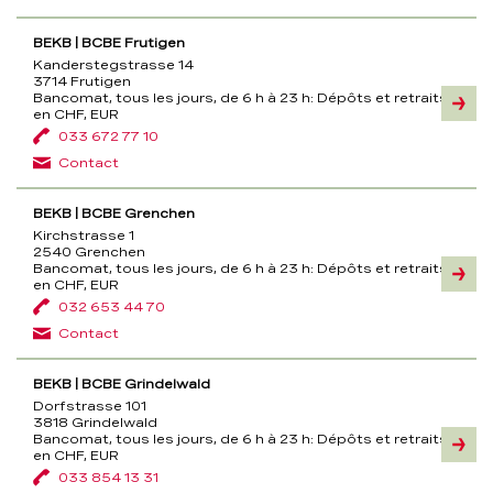
BEKB | BCBE Frutigen
Kanderstegstrasse 14
3714 Frutigen
Bancomat, tous les jours, de 6 h à 23 h:
Dépôts et retraits
Inform
en CHF, EUR
033 672 77 10
Contact
BEKB | BCBE Grenchen
Kirchstrasse 1
2540 Grenchen
Bancomat, tous les jours, de 6 h à 23 h:
Dépôts et retraits
Inform
en CHF, EUR
032 653 44 70
Contact
BEKB | BCBE Grindelwald
Dorfstrasse 101
3818 Grindelwald
Bancomat, tous les jours, de 6 h à 23 h:
Dépôts et retraits
Inform
en CHF, EUR
033 854 13 31