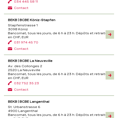
034 445 58 11
Contact
BEKB | BCBE Köniz-Stapfen
Stapfenstrasse 1
3098 Köniz
Bancomat, tous les jours, de 6 h à 23 h:
Dépôts et retraits
Inform
en CHF, EUR
031 974 45 70
Contact
BEKB | BCBE La Neuveville
Av. des Collonges 2
2520 La Neuveville
Bancomat, tous les jours, de 6 h à 23 h:
Dépôts et retraits
Inform
en CHF, EUR
032 752 35 23
Contact
BEKB | BCBE Langenthal
St. Urbanstrasse 6
4900 Langenthal
Bancomat, tous les jours, de 6 h à 23 h:
Dépôts et retraits
Inform