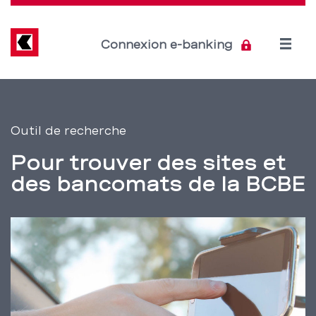
Direkt
zum
Inhalt
Open
Connexion e-banking
menu
Trouver
Section
de
nos
Outil de recherche
navigation
sites
Pour trouver des sites et
de
et
des bancomats de la BCBE
service
nos
bancomats
–
BCBE