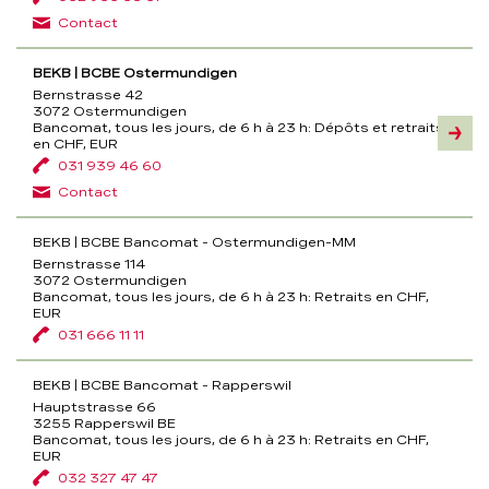
Contact
BEKB | BCBE Ostermundigen
Bernstrasse 42
3072 Ostermundigen
Bancomat, tous les jours, de 6 h à 23 h:
Dépôts et retraits
Inform
en CHF, EUR
031 939 46 60
Contact
BEKB | BCBE Bancomat - Ostermundigen-MM
Bernstrasse 114
3072 Ostermundigen
Bancomat, tous les jours, de 6 h à 23 h:
Retraits en CHF,
EUR
031 666 11 11
BEKB | BCBE Bancomat - Rapperswil
Hauptstrasse 66
3255 Rapperswil BE
Bancomat, tous les jours, de 6 h à 23 h:
Retraits en CHF,
EUR
032 327 47 47