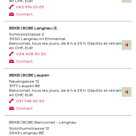
en CHF, EUR
062 916 25 25
Contact
BEKB | BCBE Langnau i.E.
Schlossstrasse 2
3550 Langnau im Emmental
Bancomat, tous les jours, de 6 h à 23 h:
Dépôts et retraits
Inform
en CHF, EUR
034 408 30 30
Contact
BEKB | BCBE Laupen
Neuengasse 12
3177 Laupen BE
Bancomat, tous les jours, de 6 h à 23 h:
Dépôts et retraits
Inform
en CHF, EUR
031 748 45 90
Contact
BEKB | BCBE Bancomat - Lengnau
Solothurnstrasse 12
2543 Lengnau BE