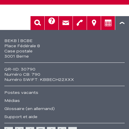
Aide
Rech.
Contact
Tél.
Sièges
Conseil
Fusszeile
BEKB | BCBE
Place Fédérale 8
Case postale
3001 Berne
QR-IID: 30790
Numéro CB: 790
Numéro SWIFT: KBBECH22XXX
Postes vacants
Médias
Glossaire (en allemand)
Support et aide