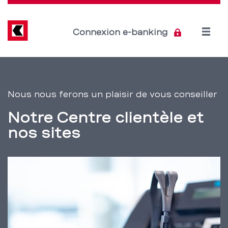
Direkt
zum
Inhalt
Open
Connexion e-banking
menu
Centre
Section
de
clientèle
Nous nous ferons un plaisir de vous conseiller
navigation
BCBE
Notre Centre clientèle et
de
et
nos sites
service
sites
à
proximité
–