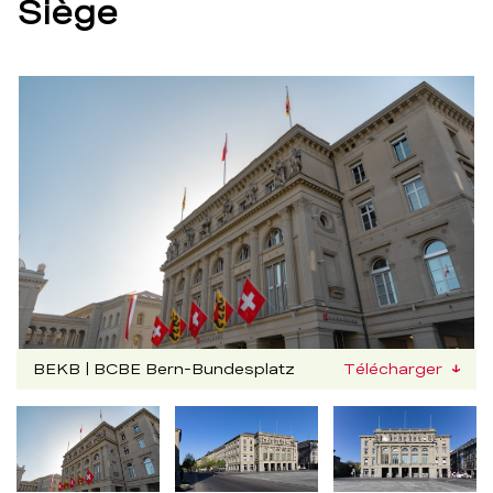
Siège
BEKB | BCBE Bern-Bundesplatz
Télécharger
Nachfolgend
kann
die
obige