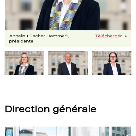
Annelis Lüscher Hämmerli,
Télécharger
présidente
Nachfolgend
kann
die
obige
Bilddetailansicht
verändert
werden.
Direction générale