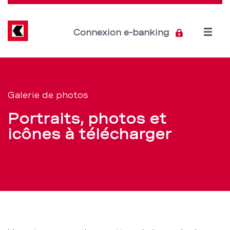
Direkt
zum
Inhalt
Open
Connexion e-banking
menu
Galerie
Section
de
de
Galerie de photos
navigation
photos
Portraits, photos et
de
–
icônes à télécharger
service
BCBE