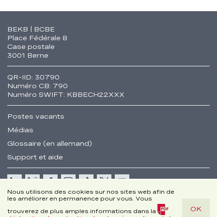
Fusszeile
BEKB | BCBE
Place Fédérale 8
Case postale
3001 Berne
QR-IID: 30790
Numéro CB: 790
Numéro SWIFT: KBBECH22XXX
Postes vacants
Médias
Glossaire (en allemand)
Support et aide
Cookie
Nous utilisons des cookies sur nos sites web afin de
les améliorer en permanence pour vous. Vous
Remarques juridiques
OK
Disclaimer
trouverez de plus amples informations dans la