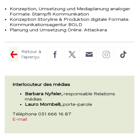
Konzeption, Umsetzung und Mediaplanung analoger
Formate: Stämpfli Kommunikation
Konzeption Storyline & Produktion digitale Formate:
Kommunikationsagentur BOLD
Planung und Umsetzung Online: Attackera
Retour à
Facebook
Twitter
E-
Instagram
TikTo
l'aperçu
Mail
Interlocuteur des médias
Barbara Nyfeler,
responsable Relations
médias
Lauro Mombelli,
porte-parole
Téléphone 031 666 16 87
E-mail