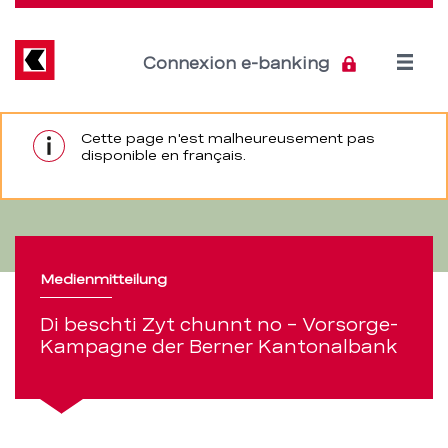
Direkt
zum
Inhalt
Open
Connexion e-banking
menu
Di
Section
Cette page n'est malheureusement pas
de
disponible en français.
ferm
beschti
navigation
Zyt
de
chunnt
service
Medienmitteilung
no
Di beschti Zyt chunnt no – Vorsorge-
–
Kampagne der Berner Kantonalbank
Vorsorge-
Kampagne