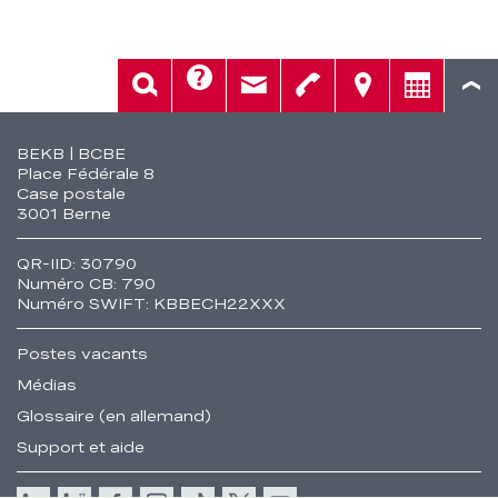
Aide
Rech.
Contact
Tél.
Sièges
Conseil
Fusszeile
BEKB | BCBE
Place Fédérale 8
Case postale
3001 Berne
QR-IID: 30790
Numéro CB: 790
Numéro SWIFT: KBBECH22XXX
Postes vacants
Médias
Glossaire (en allemand)
Support et aide