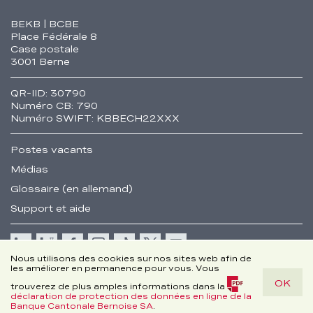
Fusszeile
BEKB | BCBE
Place Fédérale 8
Case postale
3001 Berne
QR-IID: 30790
Numéro CB: 790
Numéro SWIFT: KBBECH22XXX
Postes vacants
Médias
Glossaire (en allemand)
Support et aide
Cookie
Nous utilisons des cookies sur nos sites web afin de
les améliorer en permanence pour vous. Vous
Remarques juridiques
OK
Disclaimer
trouverez de plus amples informations dans la
déclaration de protection des données en ligne de la
© Banque Cantonale Bernoise SA
(PDF,
Banque Cantonale Bernoise SA
.