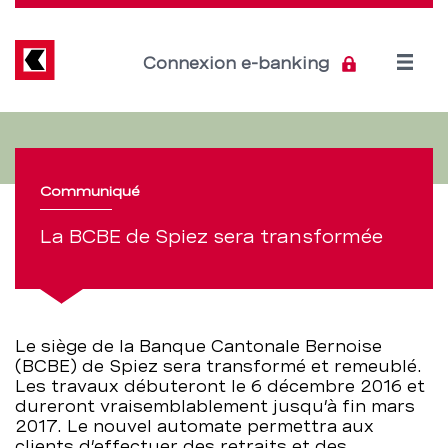
Direkt
zum
Inhalt
Open
Connexion e-banking
menu
La
Section
de
BCBE
navigation
Communiqué
de
de
La BCBE de Spiez sera transformée
Spiez
service
sera
transformée
Le siège de la Banque Cantonale Bernoise
(BCBE) de Spiez sera transformé et remeublé.
–
Les travaux débuteront le 6 décembre 2016 et
dureront vraisemblablement jusqu’à fin mars
BCBE
2017. Le nouvel automate permettra aux
clients d’effectuer des retraits et des