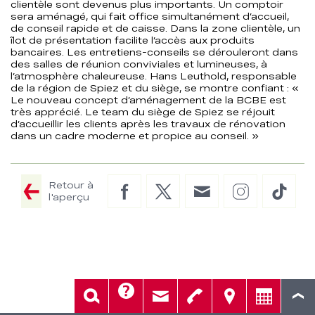
clientèle sont devenus plus importants. Un comptoir
sera aménagé, qui fait office simultanément d’accueil,
de conseil rapide et de caisse. Dans la zone clientèle, un
îlot de présentation facilite l’accès aux produits
bancaires. Les entretiens-conseils se dérouleront dans
des salles de réunion conviviales et lumineuses, à
l’atmosphère chaleureuse. Hans Leuthold, responsable
de la région de Spiez et du siège, se montre confiant : «
Le nouveau concept d’aménagement de la BCBE est
très apprécié. Le team du siège de Spiez se réjouit
d’accueillir les clients après les travaux de rénovation
dans un cadre moderne et propice au conseil. »
Retour à
Facebook
Twitter
E-
Instagram
TikTo
l'aperçu
Mail
Aide
Rech.
Contact
Tél.
Sièges
Conseil