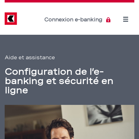
Direkt
zum
Inhalt
Open
Connexion e-banking
menu
Aide
Section
de
et
Aide et assistance
navigation
assistance:
Configuration de l’e-
de
e-
banking et sécurité en
service
ligne
banking
–
BCBE