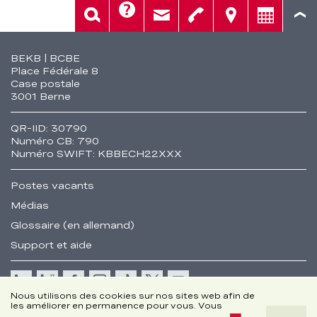
Aide
Rech.
Contact
Tél.
Sièges
Conseil
Fusszeile
BEKB | BCBE
Place Fédérale 8
Case postale
3001 Berne
QR-IID: 30790
Numéro CB: 790
Numéro SWIFT: KBBECH22XXX
Postes vacants
Médias
Glossaire (en allemand)
Support et aide
Cookie
Nous utilisons des cookies sur nos sites web afin de
les améliorer en permanence pour vous. Vous
Remarques juridiques