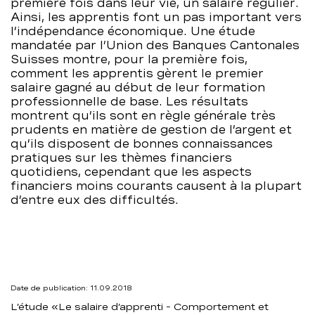
première fois dans leur vie, un salaire régulier.
matière
Ainsi, les apprentis font un pas important vers
l’indépendance économique. Une étude
mandatée par l’Union des Banques Cantonales
financière
Suisses montre, pour la première fois,
comment les apprentis gèrent le premier
chez
salaire gagné au début de leur formation
professionnelle de base. Les résultats
les
montrent qu’ils sont en règle générale très
prudents en matière de gestion de l’argent et
apprentis
qu’ils disposent de bonnes connaissances
pratiques sur les thèmes financiers
en
quotidiens, cependant que les aspects
financiers moins courants causent à la plupart
d’entre eux des difficultés.
Suisse
–
BCBE
Date de publication: 11.09.2018
L’étude «Le salaire d’apprenti - Comportement et