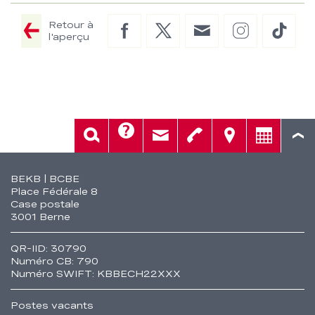
Retour à
Facebook
Twitter
E-
Instagram
TikTo
l'aperçu
Mail
Aide
Rech.
Contact
Tél.
Sièges
Conseil
Fusszeile
BEKB | BCBE
Place Fédérale 8
Case postale
3001 Berne
QR-IID: 30790
Numéro CB: 790
Numéro SWIFT: KBBECH22XXX
Postes vacants