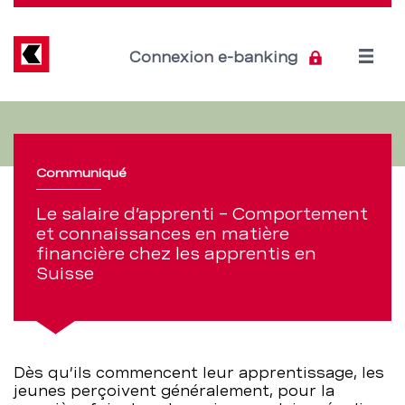
Direkt
zum
Inhalt
Open
Connexion e-banking
menu
Le
Section
de
salaire
navigation
Communiqué
d’apprenti
de
Le salaire d’apprenti – Comportement
–
et connaissances en matière
service
financière chez les apprentis en
Comportement
Suisse
et
connaissances
Dès qu’ils commencent leur apprentissage, les
en
jeunes perçoivent généralement, pour la