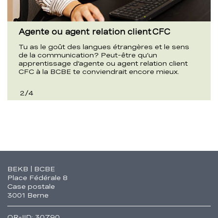
 ou agent relation client CFC
Informat
e goût des langues étrangères et le sens
Utiliser 
ommunication? Peut-être qu’un
des logici
issage d’agente ou agent relation client
informati
a BCBE te conviendrait encore mieux.
apprentis
CFC
3
/
4
Fusszeile
BEKB | BCBE
Place Fédérale 8
Case postale
3001 Berne
QR-IID: 30790