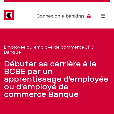
Direkt
zum
Inhalt
Open
Connexion e-banking
menu
Place
Section
de
d’apprentissage
Employée ou employé de commerce CFC
navigation
Banque
d’employée
de
Débuter sa carrière à la
ou
service
BCBE par un
d’employé
apprentissage d’employée
ou d’employé de
de
commerce Banque
commerce
CFC