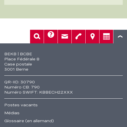
Aide
Rech.
Contact
Tél.
Sièges
Conseil
Fusszeile
BEKB | BCBE
Place Fédérale 8
Case postale
3001 Berne
QR-IID: 30790
Numéro CB: 790
Numéro SWIFT: KBBECH22XXX
Postes vacants
Médias
Glossaire (en allemand)