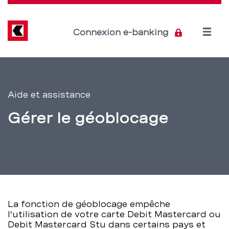
Direkt
zum
Inhalt
Open
Connexion e-banking
menu
Gérer
Section
de
le
Aide et assistance
navigation
géoblocage
Gérer le géoblocage
de
–
service
BCBE
La fonction de géoblocage empêche
l’utilisation de votre carte Debit Mastercard ou
Debit Mastercard Stu dans certains pays et