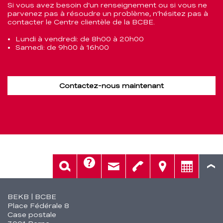
Si vous avez besoin d’un renseignement ou si vous ne
parvenez pas à résoudre un problème, n’hésitez pas à
contacter le Centre clientèle de la BCBE.
Lundi à vendredi: de 8h00 à 20h00
Samedi: de 9h00 à 16h00
Contactez-nous maintenant
Aide
Rech.
Contact
Tél.
Sièges
Conseil
Fusszeile
BEKB | BCBE
Place Fédérale 8
Case postale