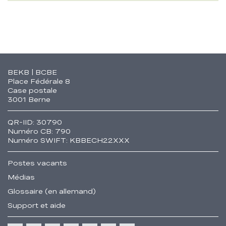
Fusszeile
BEKB | BCBE
Place Fédérale 8
Case postale
3001 Berne
QR-IID: 30790
Numéro CB: 790
Numéro SWIFT: KBBECH22XXX
Postes vacants
Médias
Glossaire (en allemand)
Support et aide