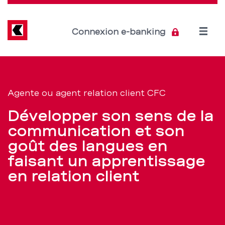
Direkt
zum
Inhalt
Open
Connexion e-banking
menu
Place
Section
de
d’apprentissage
Agente ou agent relation client CFC
navigation
d’agente
Développer son sens de la
de
ou
communication et son
service
goût des langues en
d’agent
faisant un apprentissage
relation
en relation client
client
CFC