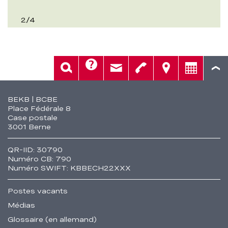
2
/
4
Aide
Rech.
Contact
Tél.
Sièges
Conseil
Fusszeile
BEKB | BCBE
Place Fédérale 8
Case postale
3001 Berne
QR-IID: 30790
Numéro CB: 790
Numéro SWIFT: KBBECH22XXX
Postes vacants
Médias
Glossaire (en allemand)