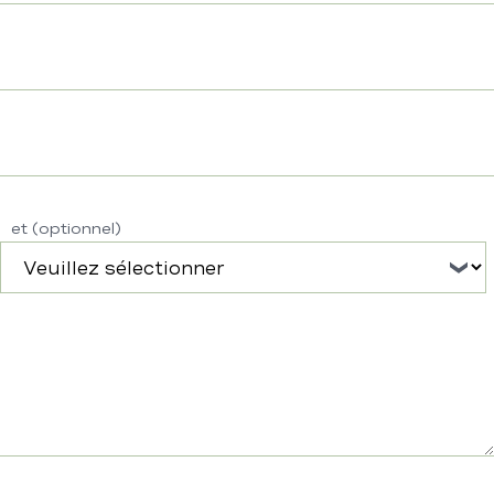
Dat
et (optionnel)