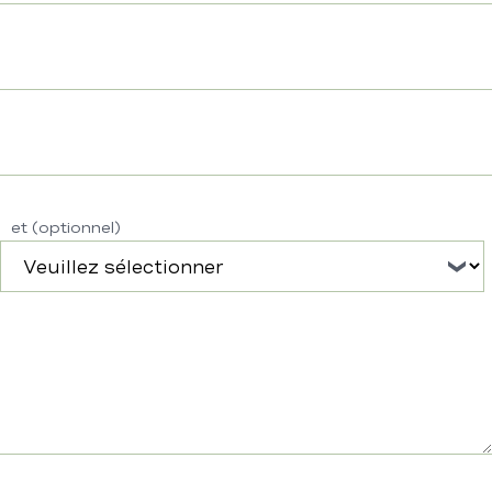
Dat
et (optionnel)