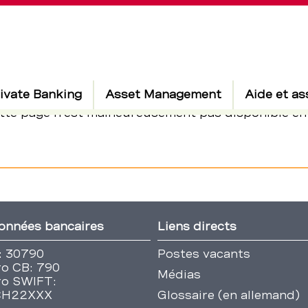
ivate Banking
Asset Management
Aide et as
tte page n'est malheureusement pas disponible en 
onnées bancaires
Liens directs
: 30790
Postes vacants
o CB: 790
Médias
o SWIFT:
CH22XXX
Glossaire (en allemand)