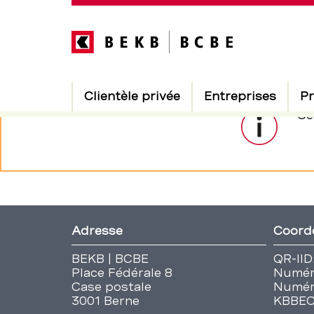
Direkt
zum
Inhalt
Hauptnavigation
Clientèle privée
Entreprises
Pr
pages
Section
Ce
de
–
navigation
de
BCBE
Fusszeile
service
Adresse
Coord
BEKB | BCBE
QR-IID
Place Fédérale 8
Numér
Case postale
Numér
3001 Berne
KBBE