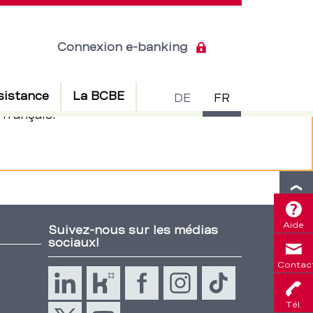
Connexion e-banking
Commuta
sistance
La BCBE
DE
FR
français.
de
fermer
langue
Aide
Suivez-nous sur les médias
sociaux!
Contac
Tél.