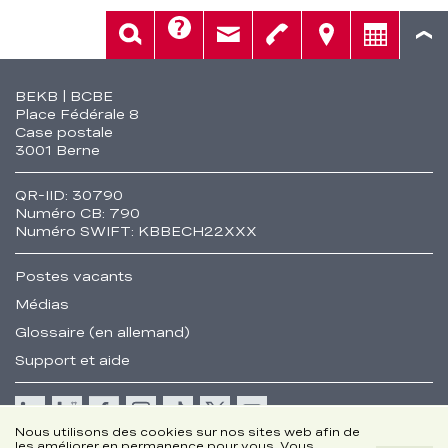
Aide
Rech.
Contact
Tél.
Sièges
Conseil
Fusszeile
BEKB | BCBE
Place Fédérale 8
Case postale
3001 Berne
QR-IID: 30790
Numéro CB: 790
Numéro SWIFT: KBBECH22XXX
Postes vacants
Médias
Glossaire (en allemand)
Support et aide
Cookie
Nous utilisons des cookies sur nos sites web afin de
les améliorer en permanence pour vous. Vous