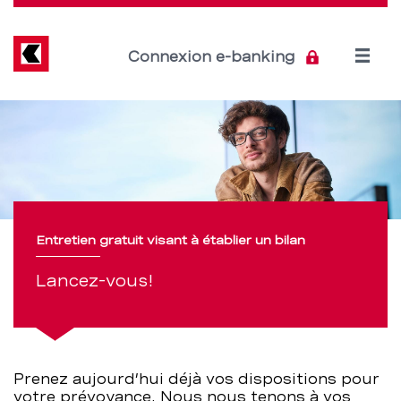
Direkt
zum
Inhalt
Open
Connexion e-banking
menu
Entretien
Section
de
gratuit
navigation
visant
de
à
service
Entretien gratuit visant à établier un bilan
établier
Lancez-vous!
un
bilan
Prenez aujourd’hui déjà vos dispositions pour
–
votre prévoyance. Nous nous tenons à vos