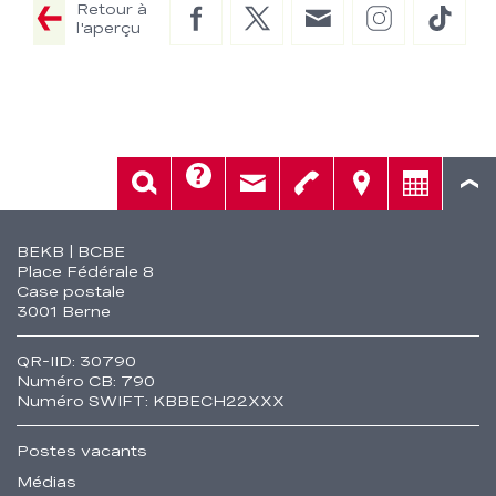
Retour à
Facebook
Twitter
E-
Instagram
TikTo
l'aperçu
Mail
Aide
Rech.
Contact
Tél.
Sièges
Conseil
Fusszeile
BEKB | BCBE
Place Fédérale 8
Case postale
3001 Berne
QR-IID: 30790
Numéro CB: 790
Numéro SWIFT: KBBECH22XXX
Postes vacants
Médias