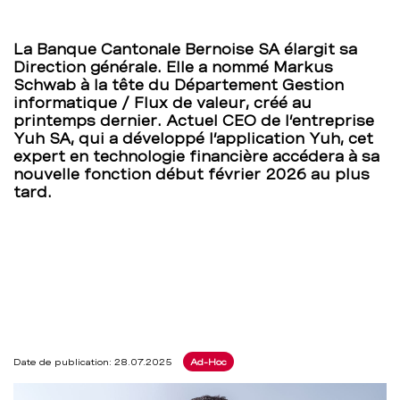
de
La Banque Cantonale Bernoise SA élargit sa
la
Direction générale. Elle a nommé Markus
Schwab à la tête du Département Gestion
BCBE
informatique / Flux de valeur, créé au
printemps dernier. Actuel CEO de l’entreprise
–
Yuh SA, qui a développé l’application Yuh, cet
expert en technologie financière accédera à sa
nouvelle fonction début février 2026 au plus
BCBE
tard.
Date de publication: 28.07.2025
Ad-Hoc