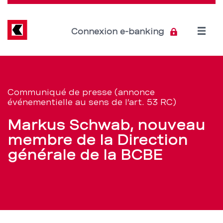
Direkt
zum
Inhalt
Open
Connexion e-banking
menu
Markus
Section
de
Schwab,
Communiqué de presse (annonce
navigation
événementielle au sens de l’art. 53 RC)
nouveau
de
Markus Schwab, nouveau
membre
service
membre de la Direction
de
générale de la BCBE
la
Direction
générale