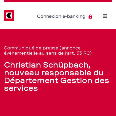
Direkt
zum
Inhalt
Open
Connexion e-banking
menu
Christian
Section
de
Schüpbach,
Communiqué de presse (annonce
navigation
événementielle au sens de l’art. 53 RC)
nouveau
de
Christian Schüpbach,
responsable
service
nouveau responsable du
du
Département Gestion des
services
Département
Gestion
des