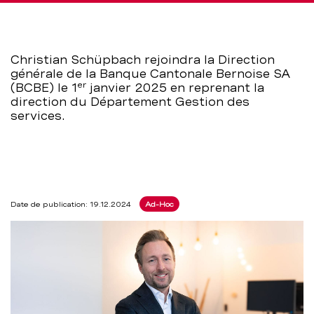
services
–
Christian Schüpbach rejoindra la Direction
générale de la Banque Cantonale Bernoise SA
BCBE
er
(BCBE) le 1
janvier 2025 en reprenant la
direction du Département Gestion des
services.
Date de publication: 19.12.2024
Ad-Hoc