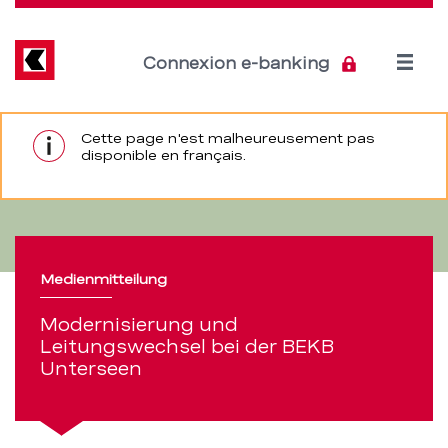
Direkt
zum
Inhalt
Open
Connexion e-banking
menu
Modernisierung
Section
Cette page n'est malheureusement pas
de
disponible en français.
ferm
und
navigation
Leitungswechsel
de
bei
service
Medienmitteilung
der
Modernisierung und
BEKB
Leitungswechsel bei der BEKB
Unterseen
Unterseen
–