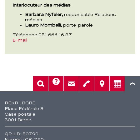
Interlocuteur des médias
Barbara Nyfeler,
responsable Relations
médias
Lauro Mombelli,
porte-parole
Téléphone 031 666 16 87
E-mail
Aide
Rech.
Contact
Tél.
Sièges
Conseil
Fusszeile
BEKB | BCBE
Place Fédérale 8
Case postale
3001 Berne
QR-IID: 30790
Numéro CB: 790