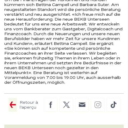
kümmern sich Bettina Campell und Barbara Suter. Am
neugestalteten Standort wird die persönliche Beratung
verstärkt und neu ausgerichtet. «Ich freue mich auf die
neue Herausforderung. Die neue BEKB Unterseen
bedeutet für uns eine neue Arbeitswelt. Wir entwickeln
uns vom Bankberater zum Gastgeber, Digitalcoach und
Finanzcoach. Durch die Neuerungen und unsere neuen
Berufsbilder haben wir mehr Zeit für unsere Kundinnen
und Kunden», erläutert Bettina Campell. Sie ergänzt:
«Sie können sich auf kompetente und persönliche
Finanzcoaches an ihrer Seite verlassen. Wir begleiten
sie, erkennen frühzeitig Themen in ihrem Leben oder in
ihrem Unternehmen und setzten ihre Bedürfnisse in der
neuen BEKB Unterseen noch gezielter in den
Mittelpunkt». Eine Beratung ist weiterhin auf
Voranmeldung von 7.00 bis 19.00 Uhr, auch ausserhalb
der Öffnungszeiten, möglich.
Retour à
Facebook
Twitter
E-
Instagram
TikTo
l'aperçu
Mail