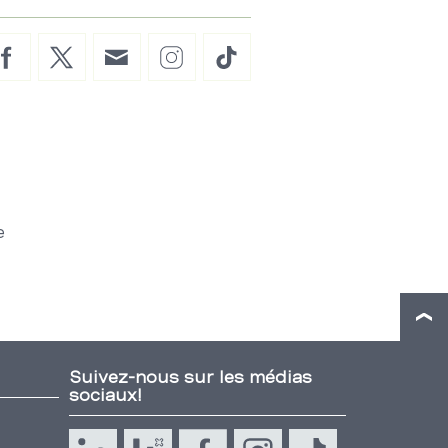
Facebook
Twitter
E-
Instagram
TikTok
Mail
e
Suivez-nous sur les médias
sociaux!