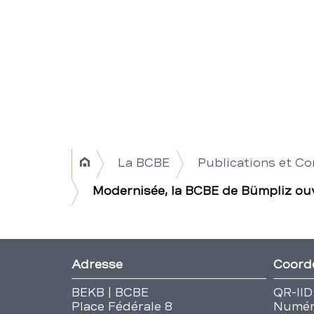
Breadcrumb
La BCBE
Publications et C
Home
Navigation
Modernisée, la BCBE de Bümpliz ou
|
Title
Fusszeile
Adresse
Coord
BEKB | BCBE
QR-IID
Place Fédérale 8
Numér