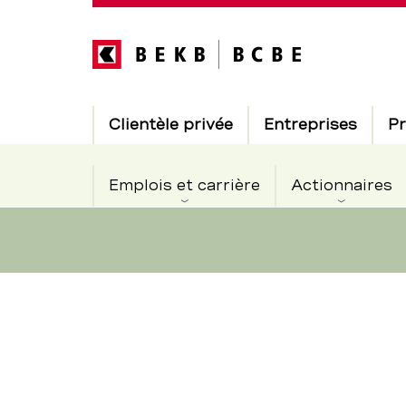
Direkt
zum
Inhalt
Hauptnavigation
Clientèle privée
Entreprises
Pr
Emplois et carrière
Actionnaires
Modernisée
Section
de
la
navigation
de
BCBE
service