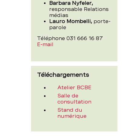
BCBE
Barbara Nyfeler,
responsable Relations
médias
Lauro Mombelli,
porte-
parole
Téléphone 031 666 16 87
E-mail
Téléchargements
(JPEG,
Atelier BCBE
2,4
(JPEG,
Salle de
MB)
2
consultation
MB)
(JPEG,
Stand du
1,9
numérique
MB)