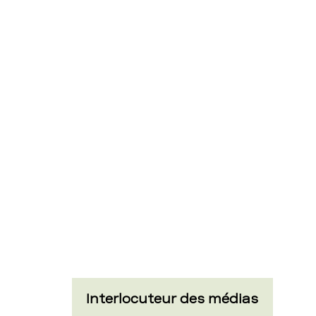
de
Bümpliz
ouvre
ses
portes
–
Interlocuteur des médias