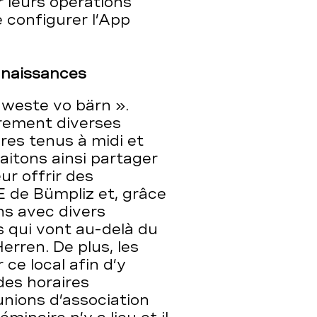
r leurs opérations
 configurer l’App
nnaissances
m weste vo bärn ».
ièrement diverses
res tenus à midi et
aitons ainsi partager
ur offrir des
E de Bümpliz et, grâce
ns avec divers
s qui vont au-delà du
rren. De plus, les
 ce local afin d’y
des horaires
unions d’association