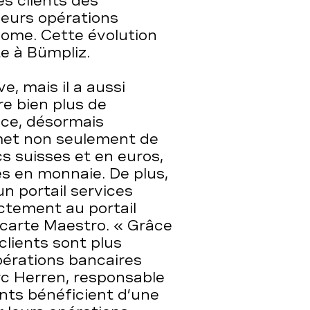
s clients des
leurs opérations
nome. Cette évolution
e à Bümpliz.
e, mais il a aussi
re bien plus de
vice, désormais
met non seulement de
cs suisses et en euros,
es en monnaie. De plus,
un portail services
ctement au portail
 carte Maestro. « Grâce
clients sont plus
pérations bancaires
rc Herren, responsable
ients bénéficient d’une