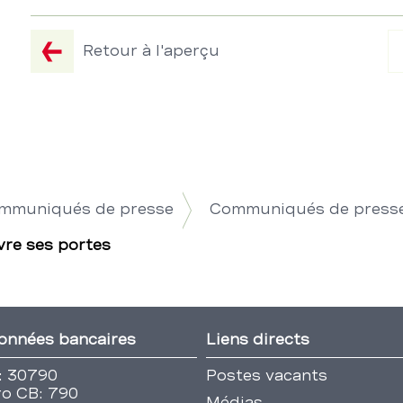
Retour à l'aperçu
ommuniqués de presse
Communiqués de press
vre ses portes
onnées bancaires
Liens directs
: 30790
Postes vacants
o CB: 790
Médias