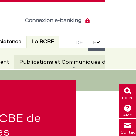
Connexion e-banking
Commuta
Actif
sistance
La BCBE
DE
FR
de
Ac
ent
Publications et Communiqués de presse
langue
Rech.
BCBE de
Aide
es
Contac