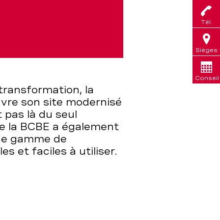
Tél.
Sièges
Conseil
transformation, la
vre son site modernisé
t pas là du seul
ue la BCBE a également
une gamme de
s et faciles à utiliser.