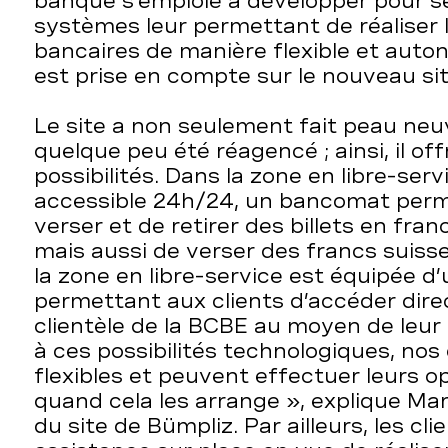
banque s’emploie à développer pour se
systèmes leur permettant de réaliser 
bancaires de manière flexible et auto
est prise en compte sur le nouveau sit
Le site a non seulement fait peau neuv
quelque peu été réagencé ; ainsi, il off
possibilités. Dans la zone en libre-ser
accessible 24h/24, un bancomat per
verser et de retirer des billets en fran
mais aussi de verser des francs suiss
la zone en libre-service est équipée d’
permettant aux clients d’accéder dire
clientèle de la BCBE au moyen de leur
à ces possibilités technologiques, nos 
flexibles et peuvent effectuer leurs o
quand cela les arrange », explique Ma
du site de Bümpliz. Par ailleurs, les cl