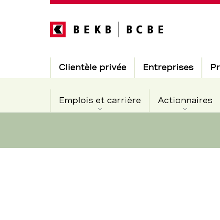
Direkt
zum
Inhalt
Hauptnavigation
Clientèle privée
Entreprises
Pr
Emplois et carrière
Actionnaires
Le
Section
de
siège
navigation
de
d’Utzenstor
service