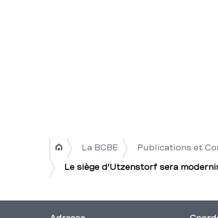
Breadcrumb
La BCBE
Publications et C
Home
Navigation
Le siège d’Utzenstorf sera moderni
|
Title