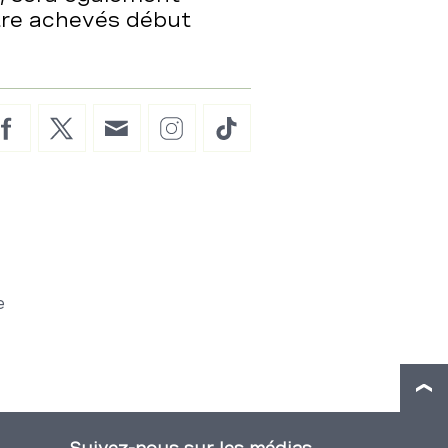
tre achevés début
Facebook
Twitter
E-
Instagram
TikTok
Mail
e