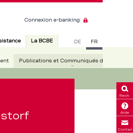
Connexion e-banking
Commuta
Actif
sistance
La BCBE
DE
FR
de
Ac
ent
Publications et Communiqués de presse
langue
Rech.
storf
Aide
Contac