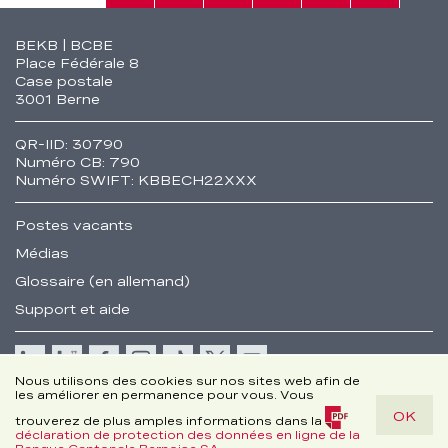
Rech.
Contact
Tél.
Sièges
Conseil
Fusszeile
BEKB | BCBE
Place Fédérale 8
Case postale
3001 Berne
QR-IID: 30790
Numéro CB: 790
Numéro SWIFT: KBBECH22XXX
Postes vacants
Médias
Glossaire (en allemand)
Support et aide
Cookie
Nous utilisons des cookies sur nos sites web afin de
les améliorer en permanence pour vous. Vous
Remarques juridiques
OK
Disclaimer
trouverez de plus amples informations dans la
déclaration de protection des données en ligne de la