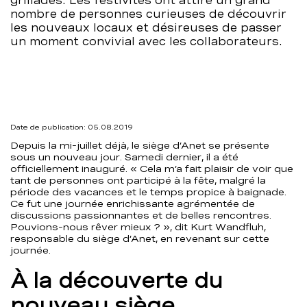
grillades. Les festivités ont attiré un grand
nombre de personnes curieuses de découvrir
Anet
les nouveaux locaux et désireuses de passer
un moment convivial avec les collaborateurs.
–
BCBE
Date de publication: 05.08.2019
Depuis la mi-juillet déjà, le siège d’Anet se présente
sous un nouveau jour. Samedi dernier, il a été
officiellement inauguré. « Cela m’a fait plaisir de voir que
tant de personnes ont participé à la fête, malgré la
période des vacances et le temps propice à baignade.
Ce fut une journée enrichissante agrémentée de
discussions passionnantes et de belles rencontres.
Pouvions-nous rêver mieux ? », dit Kurt Wandfluh,
responsable du siège d’Anet, en revenant sur cette
journée.
À la découverte du
nouveau siège