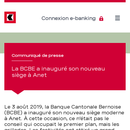
Direkt
zum
Inhalt
Open
Connexion e-banking
menu
La
Section
de
BCBE
navigation
Communiqué de presse
a
de
La BCBE a inauguré son nouveau
inauguré
siège à Anet
service
son
nouveau
Le 3 août 2019, la Banque Cantonale Bernoise
siège
(BCBE) a inauguré son nouveau siège moderne
à Anet. À cette occasion, ce n’était pas le
à
conseil qui occupait le premier plan, mais les