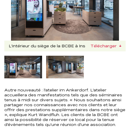
L’intérieur du siège de la BCBE à Ins
Télécharger
Nachfolgend
kann
die
obige
Bilddetailansicht
verändert
Autre nouveauté : l’atelier im Ankerdorf. L’atelier
werden.
accueillera des manifestations tels que des séminaires
tenus à midi sur divers sujets. « Nous souhaitons ainsi
partager nos connaissances avec nos clients et leur
offrir des prestations supplémentaires dans notre siège
», explique Kurt Wandfluh. Les clients de la BCBE ont
ainsi la possibilité de réserver ce local pour la tenue
d’évènements tels qu’une réunion d’une association.