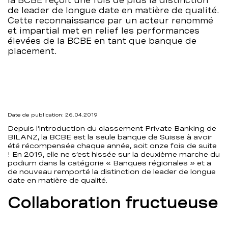
la BCBE reçoit une fois de plus la distinction
de leader de longue date en matière de qualité.
le
Cette reconnaissance par un acteur renommé
et impartial met en relief les performances
podium
élevées de la BCBE en tant que banque de
placement.
–
BCBE
Date de publication: 26.04.2019
Depuis l’introduction du classement Private Banking de
BILANZ, la BCBE est la seule banque de Suisse à avoir
été récompensée chaque année, soit onze fois de suite
! En 2019, elle ne s’est hissée sur la deuxième marche du
podium dans la catégorie « Banques régionales » et a
de nouveau remporté la distinction de leader de longue
date en matière de qualité.
Collaboration fructueuse