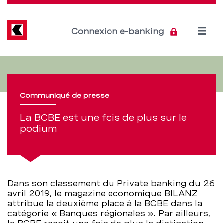
Direkt
zum
Inhalt
Open
Connexion e-banking
menu
La
Section
de
BCBE
navigation
Communiqué de presse
est
de
La BCBE est une fois de plus sur le
une
podium
service
fois
de
Dans son classement du Private banking du 26
plus
avril 2019, le magazine économique BILANZ
attribue la deuxième place à la BCBE dans la
sur
catégorie « Banques régionales ». Par ailleurs,