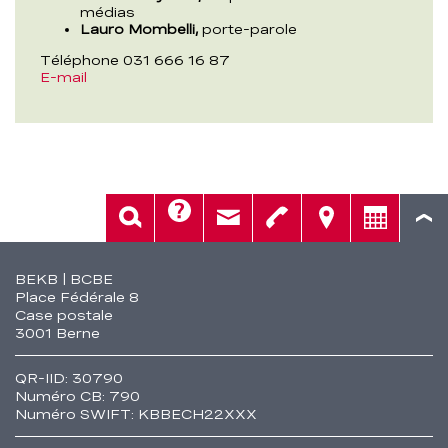
médias
Lauro Mombelli,
porte-parole
Téléphone 031 666 16 87
E-mail
Aide
Rech.
Contact
Tél.
Sièges
Conseil
Fusszeile
BEKB | BCBE
Place Fédérale 8
Case postale
3001 Berne
QR-IID: 30790
Numéro CB: 790
Numéro SWIFT: KBBECH22XXX