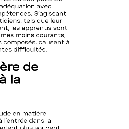
 adéquation avec
mpétences. S’agissant
diens, tels que leur
t, les apprentis sont
èmes moins courants,
s composés, causent à
tes difficultés.
ière de
à la
itude en matière
 l’entrée dans la
parlent plus souvent