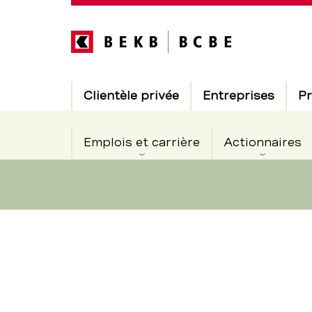
Direkt
zum
Inhalt
Hauptnavigation
Clientèle privée
Entreprises
Pr
Emplois et carrière
Actionnaires
Le
Section
de
salaire
navigation
de
d’apprenti
service