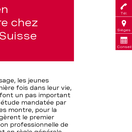
en
Tél.
re chez
Sièges
 Suisse
Conseil
age, les jeunes
ère fois dans leur vie,
is font un pas important
e étude mandatée par
es montre, pour la
gèrent le premier
ion professionnelle de