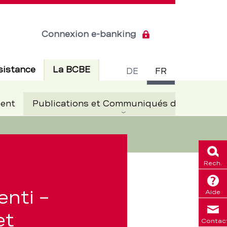
Connexion e-banking
Commuta
Actif
sistance
La BCBE
DE
FR
de
Ac
ent
Publications et Communiqués de presse
langue
Rech.
enti –
Aide
et
Contac