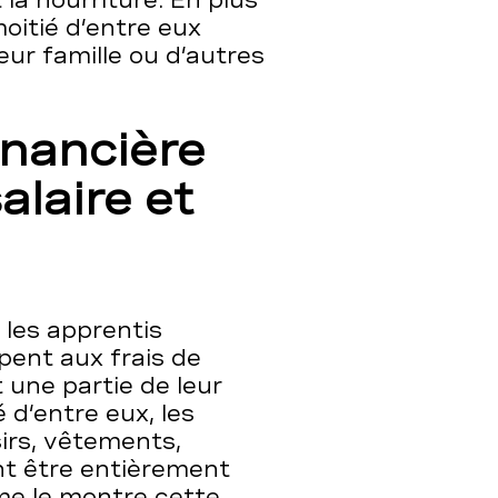
la nourriture. En plus
moitié d’entre eux
eur famille ou d’autres
inancière
alaire et
 les apprentis
ipent aux frais de
 une partie de leur
é d‘entre eux, les
sirs, vêtements,
nt être entièrement
me le montre cette