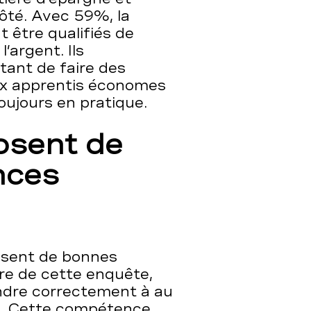
côté. Avec 59%, la
 être qualifiés de
’argent. Ils
rtant de faire des
ux apprentis économes
oujours en pratique.
osent de
nces
osent de bonnes
re de cette enquête,
ondre correctement à au
t. Cette compétence