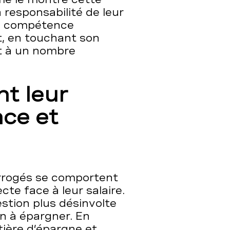
 responsabilité de leur
la compétence
, en touchant son
nt à un nombre
nt leur
ce et
errogés se comportent
te face à leur salaire.
stion plus désinvolte
on à épargner. En
ière d’épargne et