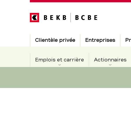
Direkt
zum
Inhalt
Hauptnavigation
Clientèle privée
Entreprises
Pr
Emplois et carrière
Actionnaires
180223
Section
de
haegendor
navigation
de
–
service