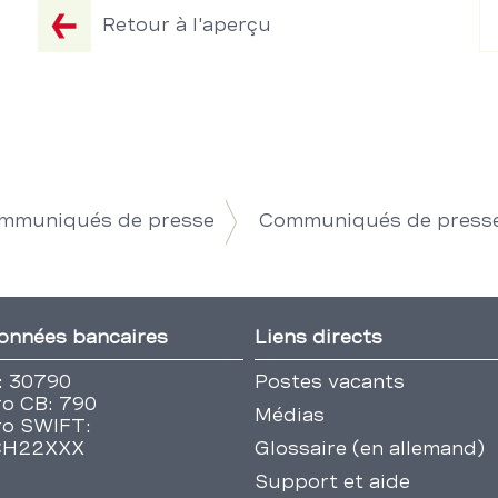
Retour à l'aperçu
ommuniqués de presse
Communiqués de press
onnées bancaires
Liens directs
: 30790
Postes vacants
o CB: 790
Médias
o SWIFT:
CH22XXX
Glossaire (en allemand)
Support et aide