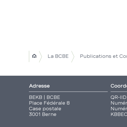
Breadcrumb
La BCBE
Publications et C
Home
Navigation
|
Fusszeile
Adresse
Coord
Title
BEKB | BCBE
QR-IID
Place Fédérale 8
Numér
Case postale
Numér
3001 Berne
KBBE