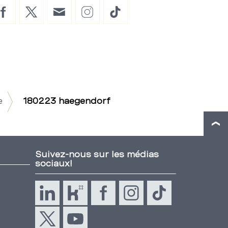
Facebook
Twitter
E-
Instagram
TikTok
Mail
e
180223 haegendorf
Suivez-nous sur les médias
sociaux!