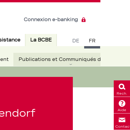
Connexion e-banking
Commuta
Actif
sistance
La BCBE
DE
FR
de
Ac
ent
Publications et Communiqués de presse
langue
Rech.
endorf
Aide
Contac