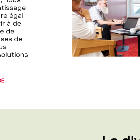
, nous
ntissage
re égal
ir à de
me de
ases de
us
olutions
BE