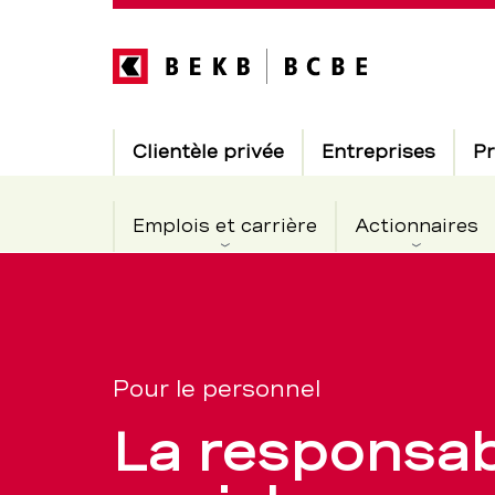
Direkt
zum
Inhalt
Hauptnavigation
Clientèle privée
Entreprises
Pr
Emplois et carrière
Actionnaires
Notre
Section
de
engagemen
navigation
Pour le personnel
de
en
La responsabi
service