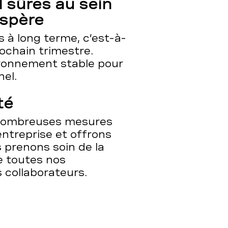
l sûres au sein
ospère
 à long terme, c’est-à-
rochain trimestre.
ronnement stable pour
nel.
té
nombreuses mesures
ntreprise et offrons
 prenons soin de la
e toutes nos
s collaborateurs.