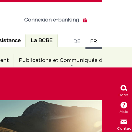
Connexion e-banking
Commuta
Actif
sistance
La BCBE
DE
FR
de
ent
Publications et Communiqués de presse
langue
Rech.
Aide
Contac