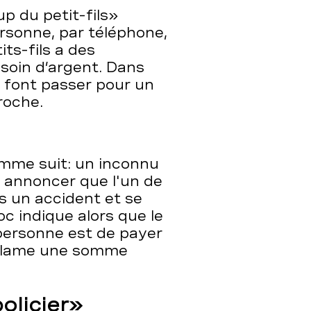
 du petit-fils»
rsonne, par téléphone,
ts-fils a des
esoin d’argent. Dans
e font passer pour un
roche.
omme suit: un inconnu
i annoncer que l'un de
s un accident et se
oc indique alors que le
personne est de payer
réclame une somme
olicier»