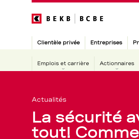
Direkt
zum
Inhalt
Hauptnavigation
Clientèle privée
Entreprises
Pr
Emplois et carrière
Actionnaires
Cartes
Section
de
bancaires
Actualités
navigation
La sécurité a
de
et
tout! Comme
service