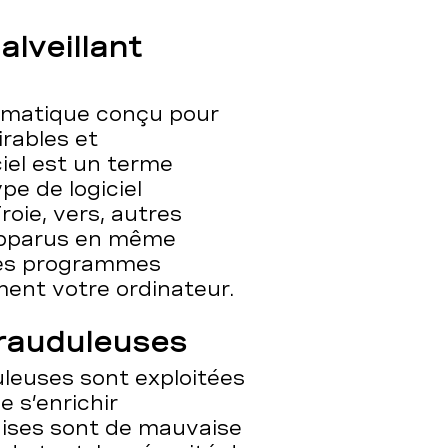
alveillant
ormatique conçu pour
rables et
ciel est un terme
pe de logiciel
roie, vers, autres
Apparus en même
ces programmes
ent votre ordinateur.
frauduleuses
uleuses sont exploitées
e s’enrichir
dises sont de mauvaise