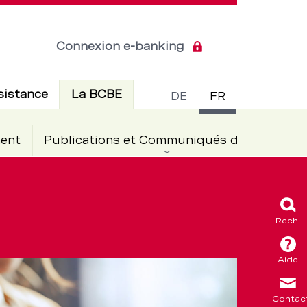
Connexion e-banking
Commuta
Actif
sistance
La BCBE
DE
FR
de
ent
Publications et Communiqués de presse
langue
Rech.
Aide
Contac