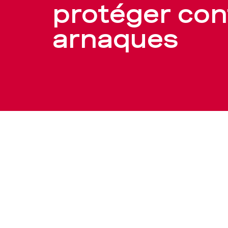
e-
protéger con
arnaques
banking:
garde-
fous
contre
la