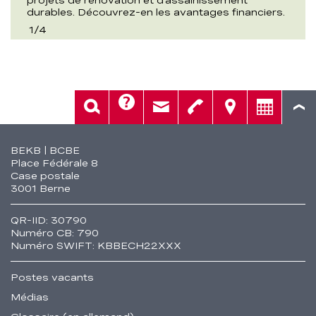
durables. Découvrez-en les avantages financiers.
1
/
4
Aide
Rech.
Contact
Tél.
Sièges
Conseil
Fusszeile
BEKB | BCBE
Place Fédérale 8
Case postale
3001 Berne
QR-IID: 30790
Numéro CB: 790
Numéro SWIFT: KBBECH22XXX
Postes vacants
Médias