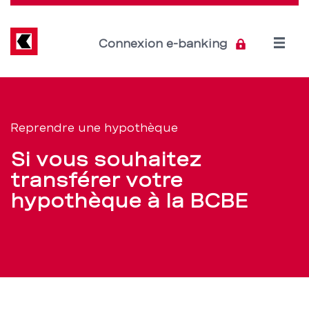
Direkt
zum
Inhalt
Open
Connexion e-banking
menu
Reprendre
Section
de
une
Reprendre une hypothèque
navigation
hypothèque
Si vous souhaitez
de
pour
transférer votre
service
hypothèque à la BCBE
faire
des
économies
?