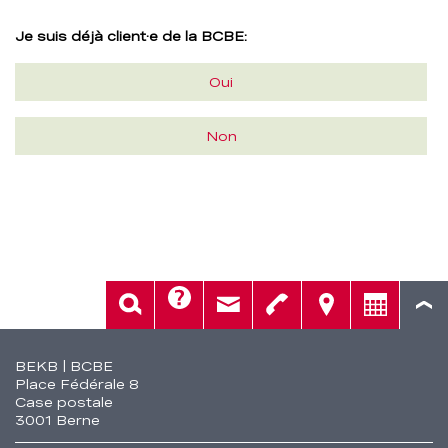
e
Je suis déjà client·e de la BCBE:
–
Oui
BCBE
Non
Aide
Rech.
Contact
Tél.
Sièges
Conseil
Fusszeile
BEKB | BCBE
Place Fédérale 8
Case postale
3001 Berne