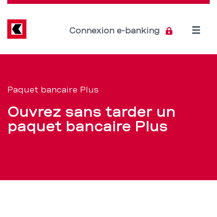
Direkt
zum
Inhalt
Open
Connexion e-banking
menu
Paquet
Section
de
bancaire
Paquet bancaire Plus
navigation
Plus:
Ouvrez sans tarder un
de
client-
paquet bancaire Plus
service
e
ou
non-
client-