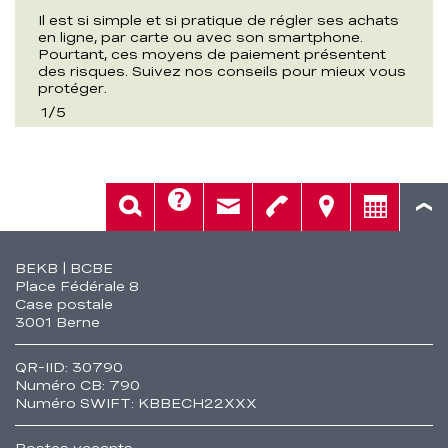
Il est si simple et si pratique de régler ses achats
en ligne, par carte ou avec son smartphone.
Pourtant, ces moyens de paiement présentent
des risques. Suivez nos conseils pour mieux vous
protéger.
1
/
5
Aide
Rech.
Contact
Tél.
Sièges
Conseil
Fusszeile
BEKB | BCBE
Place Fédérale 8
Case postale
3001 Berne
QR-IID: 30790
Numéro CB: 790
Numéro SWIFT: KBBECH22XXX
Postes vacants