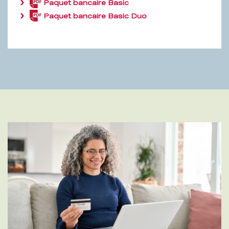
Paquet bancaire Basic
(PDF,
214,4
Paquet bancaire Basic Duo
(PDF,
KB)
214,5
KB)