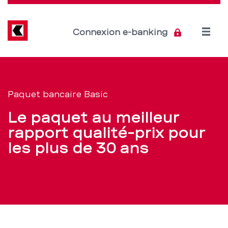
Direkt
zum
Inhalt
Open
Connexion e-banking
menu
Paquet
Section
de
bancaire
Paquet bancaire Basic
navigation
Basic:
Le paquet au meilleur
de
tout
rapport qualité-prix pour
service
les plus de 30 ans
ce
qu’il
faut
pour