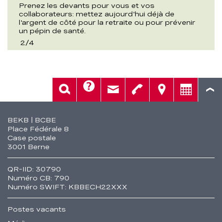
Prenez les devants pour vous et vos
collaborateurs: mettez aujourd'hui déjà de
l'argent de côté pour la retraite ou pour prévenir
un pépin de santé.
2
/
4
Aide
Rech.
Contact
Tél.
Sièges
Conseil
Fusszeile
BEKB | BCBE
Place Fédérale 8
Case postale
3001 Berne
QR-IID: 30790
Numéro CB: 790
Numéro SWIFT: KBBECH22XXX
Postes vacants