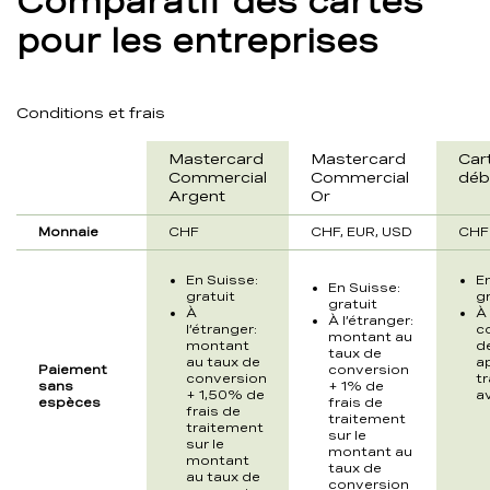
Comparatif des cartes
pour les entreprises
Conditions et frais
Mastercard
Mastercard
Car
Commercial
Commercial
déb
Argent
Or
Monnaie
CHF
CHF, EUR, USD
CH
En Suisse:
E
En Suisse:
gratuit
gr
gratuit
À
À 
À l’étranger:
l’étranger:
c
montant au
montant
d
taux de
au taux de
a
Paiement
conversion
conversion
t
sans
+ 1% de
+ 1,50% de
av
espèces
frais de
frais de
traitement
traitement
sur le
sur le
montant au
montant
taux de
au taux de
conversion