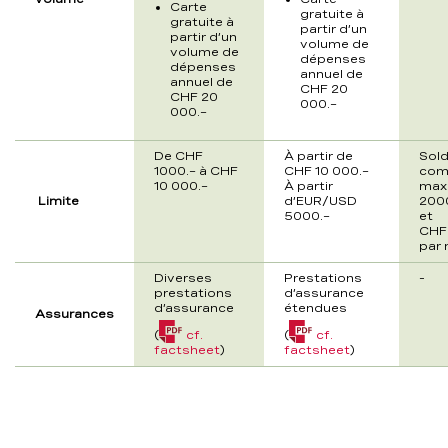
Carte
gratuite à
gratuite à
partir d’un
partir d’un
volume de
volume de
dépenses
dépenses
annuel de
annuel de
CHF 20
CHF 20
000.–
000.–
De CHF
À partir de
Sold
1000.– à CHF
CHF 10 000.–
com
10 000.–
À partir
max
Limite
d’EUR/USD
2000
5000.–
et
CHF 
par 
Diverses
Prestations
-
prestations
d’assurance
d’assurance
étendues
Assurances
(
cf.
(
cf.
(PDF,
(PDF,
factsheet
)
factsheet
)
283,5
214,3
KB)
KB)