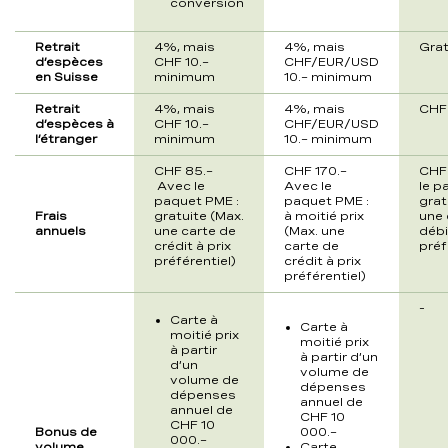
conversion
Retrait
4%, mais
4%, mais
Grat
d’espèces
CHF 10.–
CHF/EUR/USD
en Suisse
minimum
10.– minimum
Retrait
4%, mais
4%, mais
CHF 
d’espèces à
CHF 10.–
CHF/EUR/USD
l’étranger
minimum
10.– minimum
CHF 85.
–
CHF 170.–
CHF
Avec le
Avec le
le p
paquet PME :
paquet PME :
grat
Frais
gratuite (Max.
à moitié prix
une 
annuels
une carte de
(Max. une
débi
crédit à prix
carte de
préf
préférentiel)
crédit à prix
préférentiel)
-
Carte à
Carte à
moitié prix
moitié prix
à partir
à partir d’un
d’un
volume de
volume de
dépenses
dépenses
annuel de
annuel de
CHF 10
CHF 10
Bonus de
000.–
000.–
volume
Carte