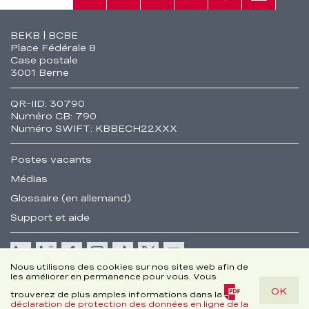
Rech.
Contact
Tél.
Sièges
Conseil
Fusszeile
BEKB | BCBE
Place Fédérale 8
Case postale
3001 Berne
QR-IID: 30790
Numéro CB: 790
Numéro SWIFT: KBBECH22XXX
Postes vacants
Médias
Glossaire (en allemand)
Support et aide
Cookie
Nous utilisons des cookies sur nos sites web afin de
les améliorer en permanence pour vous. Vous
Remarques juridiques
OK
Disclaimer
trouverez de plus amples informations dans la
déclaration de protection des données en ligne de la