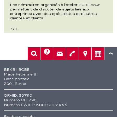
Les séminaires organisés à l'atelier BCBE vous
permettent de discuter de sujets liés aux
entreprises avec des spécialistes et d'autres
clientes et clients.
1
/
3
Aide
Rech.
Contact
Tél.
Sièges
Conseil
Fusszeile
BEKB | BCBE
Place Fédérale 8
Case postale
3001 Berne
QR-IID: 30790
Numéro CB: 790
Numéro SWIFT: KBBECH22XXX
Postes vacants