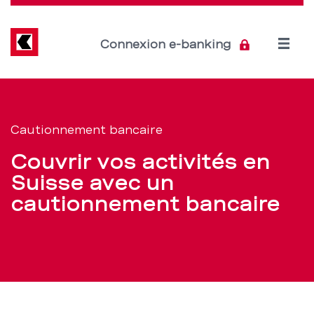
Direkt
zum
Inhalt
Open
Connexion e-banking
menu
Cautionnement
Section
de
bancaire:
Cautionnement bancaire
navigation
couvrir
Couvrir vos activités en
de
ses
Suisse avec un
service
cautionnement bancaire
activités
en
Suisse
–