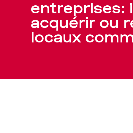
les
entreprises: 
acquérir ou 
entreprises
locaux comm
–
BCBE