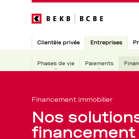
Direkt
zum
Inhalt
Hauptnavigation
Actif
Clientèle privée
Entreprises
Pr
Phases de vie
Paiements
Finan
Financeme
Section
de
immobilier
Financement immobilier
navigation
Nos solution
de
pour
financement 
service