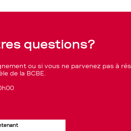
tres questions?
ignement ou si vous ne parvenez pas à ré
èle de la BCBE.
20h00
ntenant