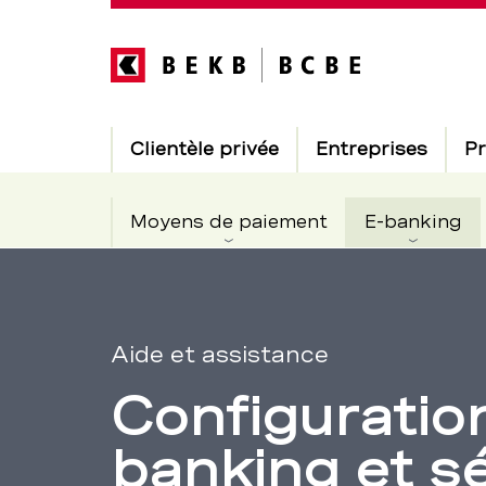
Direkt
zum
Inhalt
Hauptnavigation
Clientèle privée
Entreprises
Pr
Moyens de paiement
E-banking
Aide
Section
de
et
navigation
Aide et assistance
Configuration
de
assistance:
service
banking et s