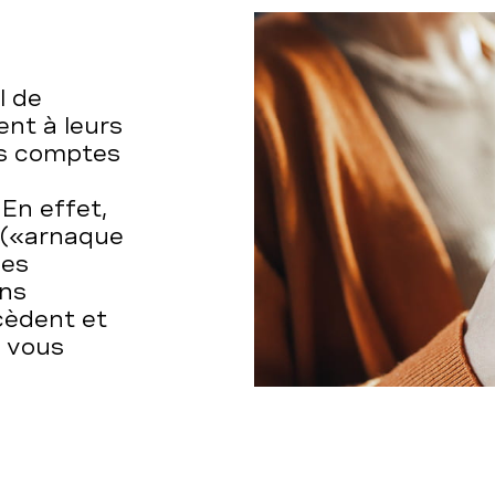
l de
ent à leurs
rs comptes
En effet,
e («arnaque
les
ons
cèdent et
r vous