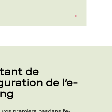
tant de
guration de l’e-
ing
 vos premiers pasdans l’e-