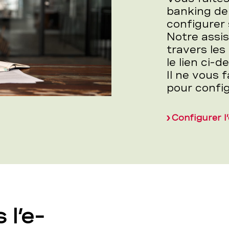
banking de
configurer
Notre assis
travers les
le lien ci-d
Il ne vous
pour confi
Configurer l
 l’e-