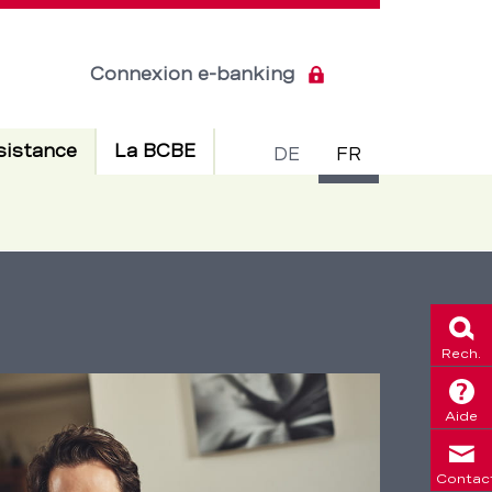
Connexion e-banking
Commuta
Actif
sistance
La BCBE
DE
FR
de
langue
Rech.
Aide
Contac