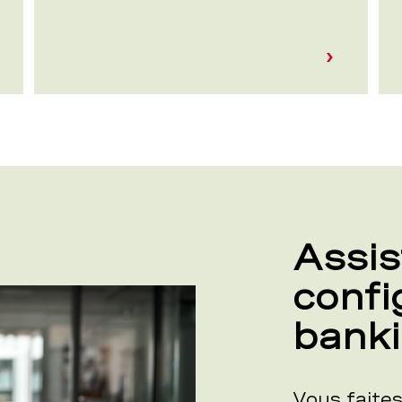
Assis
confi
bank
Vous faites