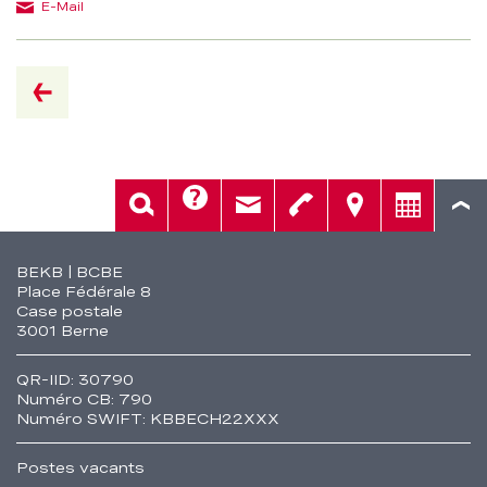
E-Mail
retour
Aide
Rech.
Contact
Tél.
Sièges
Conseil
Fusszeile
BEKB | BCBE
Place Fédérale 8
Case postale
3001 Berne
QR-IID: 30790
Numéro CB: 790
Numéro SWIFT: KBBECH22XXX
Postes vacants